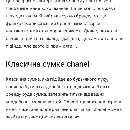
Це прекрасна альтернатива чорному платтю, хай
пробачить мене коко шанель. Білий колір освіжає і
підходить всім. Я вибрала сукню бренду iro. Це
франко-американський бренд, який створює
нестандартний одяг хорошої якості. Дивно, що коли
бачиш ці речі на вішалці, здається, що вам це точно не
підійде. Але варто їх приміряти …
Класична сумка chanel
Класична сумка, яка підійде до будь-якого луку,
повинна бути в гардеробі кожної дівчини. Якого
бренду буде сумка, залежить тільки від ваших
уподобань і можливостей. Chanel-прекрасний варіант
на всі часи, але альтернативи клатча від chanel можна
знайти в різних цінових категоріях.