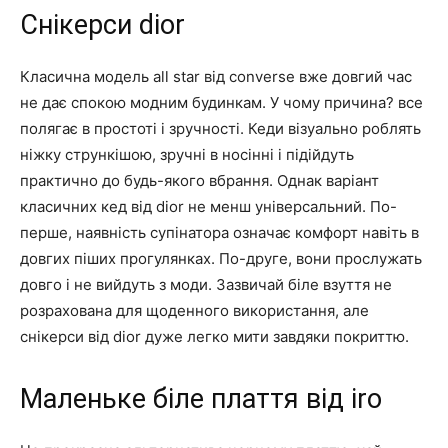
Снікерси dior
Класична модель all star від converse вже довгий час
не дає спокою модним будинкам. У чому причина? все
полягає в простоті і зручності. Кеди візуально роблять
ніжку стрункішою, зручні в носінні і підійдуть
практично до будь-якого вбрання. Однак варіант
класичних кед від dior не менш універсальний. По-
перше, наявність супінатора означає комфорт навіть в
довгих піших прогулянках. По-друге, вони прослужать
довго і не вийдуть з моди. Зазвичай біле взуття не
розрахована для щоденного використання, але
снікерси від dior дуже легко мити завдяки покриттю.
Маленьке біле плаття від iro