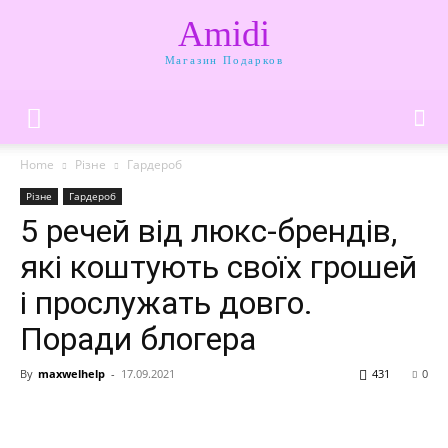
Amidi
Магазин Подарков
Home
Різне
Гардероб
Різне
Гардероб
5 речей від люкс-брендів,
які коштують своїх грошей
і прослужать довго.
Поради блогера
By
maxwelhelp
-
17.09.2021
431
0