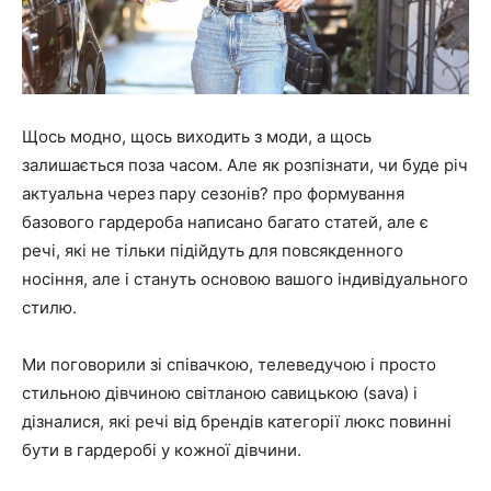
Щось модно, щось виходить з моди, а щось
залишається поза часом. Але як розпізнати, чи буде річ
актуальна через пару сезонів? про формування
базового гардероба написано багато статей, але є
речі, які не тільки підійдуть для повсякденного
носіння, але і стануть основою вашого індивідуального
стилю.
Ми поговорили зі співачкою, телеведучою і просто
стильною дівчиною світланою савицькою (sava) і
дізналися, які речі від брендів категорії люкс повинні
бути в гардеробі у кожної дівчини.