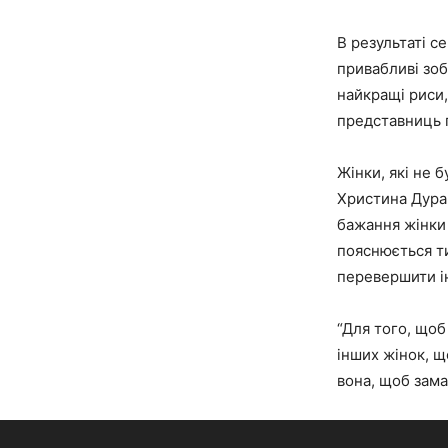
В результаті с
привабливі зоб
найкращі риси,
представниць п
Жінки, які не б
Христина Дуран
бажання жінки 
пояснюється т
перевершити ін
“Для того, щоб
інших жінок, щ
вона, щоб зама