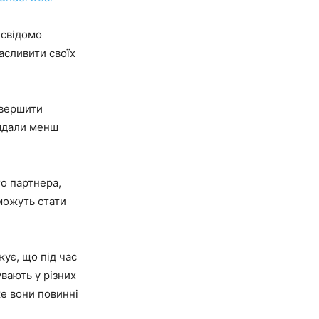
есвідомо
асливити своїх
евершити
лядали менш
го партнера,
 можуть стати
ує, що під час
вають у різних
же вони повинні