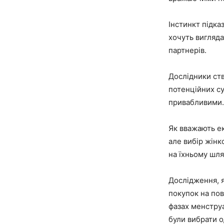
Інстинкт підка
хочуть вигляда
партнерів.
Дослідники ст
потенційних с
привабливими.
Як вважають ек
але вибір жінк
на їхньому шлях
Дослідження, я
покупок на пов
фазах менструа
були вибрати од