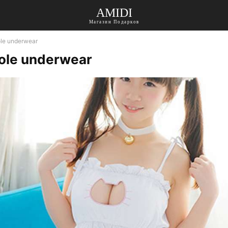
AMIDI
Магазин Подарков
ole underwear
hole underwear