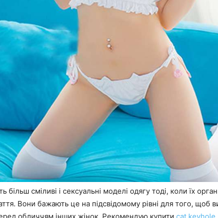
ь більш сміливі і сексуальні моделі одягу тоді, коли їх орга
аття. Вони бажають це на підсвідомому рівні для того, щоб в
ред обличчям інших жінок. Рекомендую купити
cat keyhole