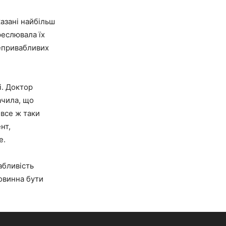
казані найбільш
реслювала їх
непривабливих
і. Доктор
ачила, що
 все ж таки
нт,
е.
абливість
повинна бути