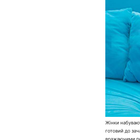
Жінки набувают
готовий до зач
вражаючими пе