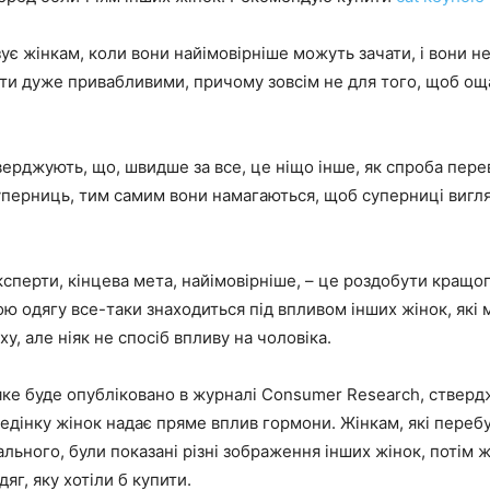
зує жінкам, коли вони найімовірніше можуть зачати, і вони н
ти дуже привабливими, причому зовсім не для того, щоб ощ
верджують, що, швидше за все, це ніщо інше, як спроба пер
уперниць, тим самим вони намагаються, щоб суперниці виг
сперти, кінцева мета, найімовірніше, – це роздобути кращо
ою одягу все-таки знаходиться під впливом інших жінок, які
у, але ніяк не спосіб впливу на чоловіка.
ке буде опубліковано в журналі Consumer Research, ствердж
едінку жінок надає пряме вплив гормони. Жінкам, які перебу
льного, були показані різні зображення інших жінок, потім 
яг, яку хотіли б купити.