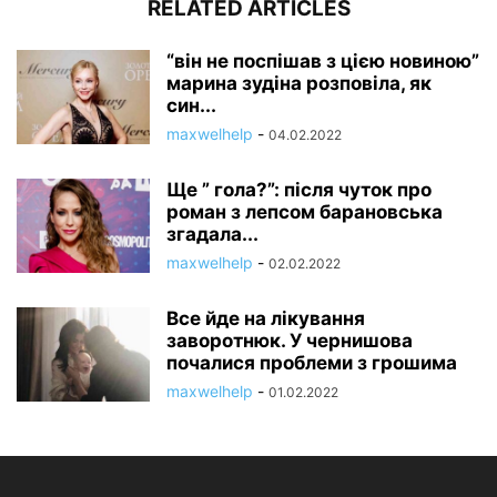
RELATED ARTICLES
“він не поспішав з цією новиною”
марина зудіна розповіла, як
син...
maxwelhelp
-
04.02.2022
Ще ” гола?”: після чуток про
роман з лепсом барановська
згадала...
maxwelhelp
-
02.02.2022
Все йде на лікування
заворотнюк. У чернишова
почалися проблеми з грошима
maxwelhelp
-
01.02.2022