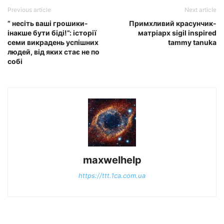
Previous article
Next article
” несіть ваші грошики-
Примхливий красунчик-
інакше бути біді!”: історії
матріарх sigil inspired
семи викрадень успішних
tammy tanuka
людей, від яких стає не по
собі
maxwelhelp
https://ttt.1ca.com.ua