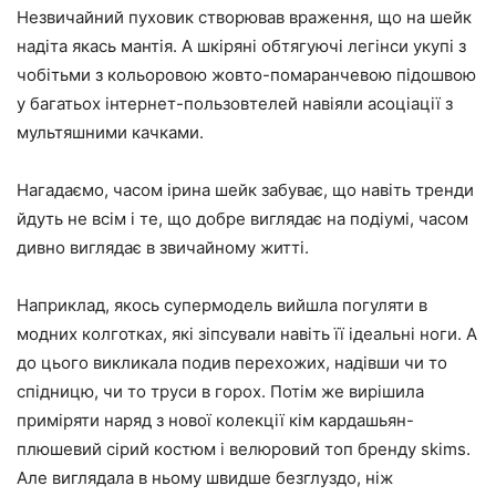
Незвичайний пуховик створював враження, що на шейк
надіта якась мантія. А шкіряні обтягуючі легінси укупі з
чобітьми з кольоровою жовто-помаранчевою підошвою
у багатьох інтернет-пользовтелей навіяли асоціації з
мультяшними качками.
Нагадаємо, часом ірина шейк забуває, що навіть тренди
йдуть не всім і те, що добре виглядає на подіумі, часом
дивно виглядає в звичайному житті.
Наприклад, якось супермодель вийшла погуляти в
модних колготках, які зіпсували навіть її ідеальні ноги. А
до цього викликала подив перехожих, надівши чи то
спідницю, чи то труси в горох. Потім же вирішила
приміряти наряд з нової колекції кім кардашьян-
плюшевий сірий костюм і велюровий топ бренду skims.
Але виглядала в ньому швидше безглуздо, ніж