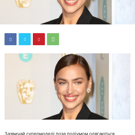
Зазвичай супермоделі поза подіумом одягаються