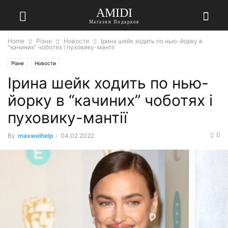
AMIDI
Магазин Подарков
Home
Різне
Новости
Ірина шейк ходить по нью-йорку в
“качиних” чоботях і пуховику-мантії
Різне
Новости
Ірина шейк ходить по нью-
йорку в “качиних” чоботях і
пуховику-мантії
0
By
maxwelhelp
-
04.02.2022