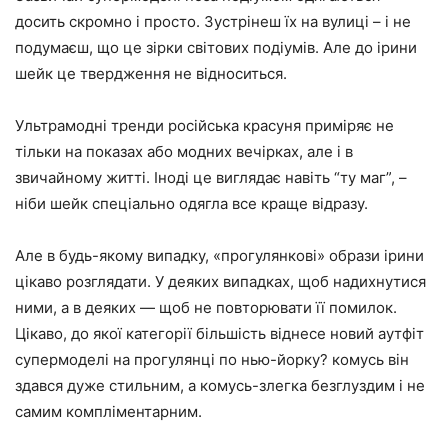
досить скромно і просто. Зустрінеш їх на вулиці – і не
подумаєш, що це зірки світових подіумів. Але до ірини
шейк це твердження не відноситься.
Ультрамодні тренди російська красуня приміряє не
тільки на показах або модних вечірках, але і в
звичайному житті. Іноді це виглядає навіть “ту маг”, –
ніби шейк спеціально одягла все краще відразу.
Але в будь-якому випадку, «прогулянкові» образи ірини
цікаво розглядати. У деяких випадках, щоб надихнутися
ними, а в деяких — щоб не повторювати її помилок.
Цікаво, до якої категорії більшість віднесе новий аутфіт
супермоделі на прогулянці по нью-йорку? комусь він
здався дуже стильним, а комусь-злегка безглуздим і не
самим компліментарним.