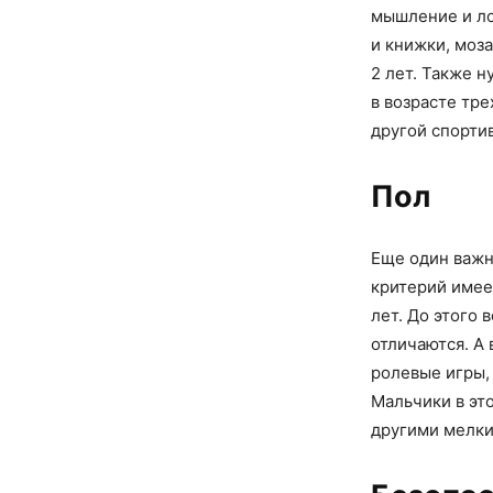
мышление и ло
и книжки, моз
2 лет. Также н
в возрасте тре
другой спорти
Пол
Еще один важн
критерий имее
лет. До этого
отличаются. А 
ролевые игры,
Мальчики в эт
другими мелк