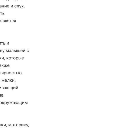
ние и слух.
ть
вляются
ить и
тву малышей с
ки, которые
также
улярностью
 мелки,
вивающий
ые
с окружающим
ки, моторику,