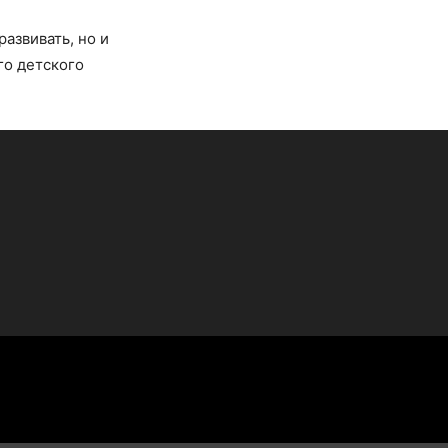
развивать, но и
го детского