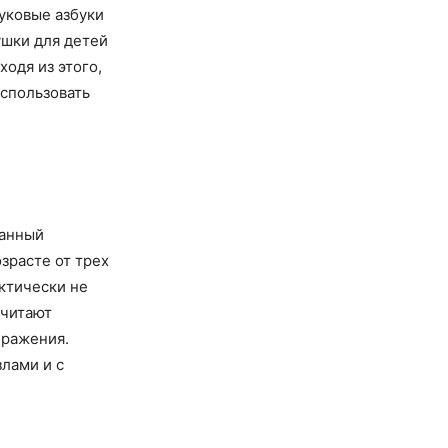
уковые азбуки
ушки для детей
ходя из этого,
использовать
Данный
зрасте от трех
актически не
очитают
бражения.
злами и с