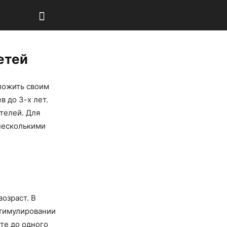
етей
ложить своим
в до 3-х лет.
телей. Для
несколькими
озраст. В
стимулировании
те до одного