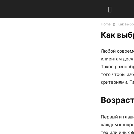
Home
Как выбр
Как выб
Любой совреме
клиентам десят
Такое разнооб
того чтобы из
критериями. Т
Возрас
Первый и глав
каждом конкре
тех или иных 