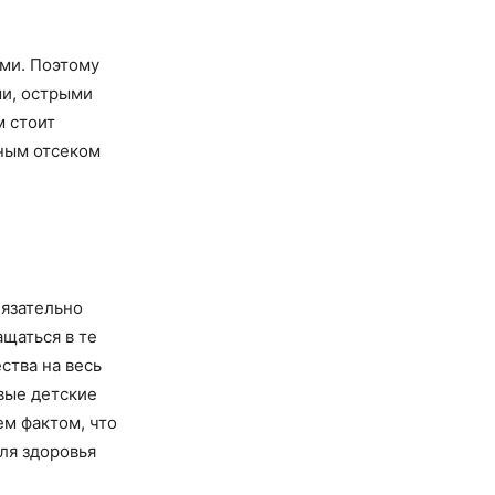
ми. Поэтому
ми, острыми
м стоит
пным отсеком
бязательно
ащаться в те
ства на весь
вые детские
ем фактом, что
ля здоровья