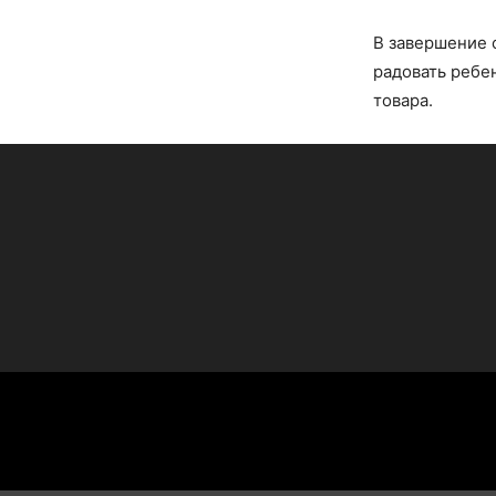
В завершение с
радовать ребе
товара.