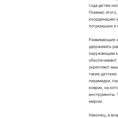
года детям не
Помимо этого,
координацию м
погремушки и 
Развивающие иг
удерживать ра
окружающим ми
обеспечивают 
укрепляют мыш
такие детские
пирамидки, па
коврик, на ко
инструменты. 
миром.
Наконец, в во