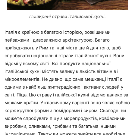
Поширені страви італійської кухні.
Італія є країною з багатою історією, розкішними
пейзажами і дивовижною архітектурою. Багато
приїжджають у Рим та інші міста ще й для того, щоб
спробувати національні страви італійської кухні. Вони
відомі у всьому світі. Всі продукти національної
італійської кухні містять велику кількість вітамінів і
мікроелементів. Не дивно, що саме мешканці Італії є
одними з найбільш життєрадісних і активних людей у
світі. Піца. Цю страву італійської кухні відомо далеко за
межами країни. У класичному варіанті воно являє собою
корж круглої форми з помідорами і сиром. Сьогодні ви
можете спробувати піцу з морепродуктів, ковбасними
виробами, оливками, грибами та багатьма іншими
інгредієнтами. Також ви можете знайти все необхідне