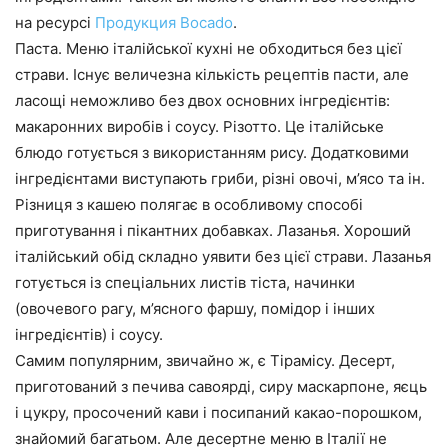
на ресурсі
Продукция Bocado
.
Паста. Меню італійської кухні не обходиться без цієї
страви. Існує величезна кількість рецептів пасти, але
ласощі неможливо без двох основних інгредієнтів:
макаронних виробів і соусу. Різотто. Це італійське
блюдо готується з використанням рису. Додатковими
інгредієнтами виступають гриби, різні овочі, м’ясо та ін.
Різниця з кашею полягає в особливому способі
приготування і пікантних добавках. Лазанья. Хороший
італійський обід складно уявити без цієї страви. Лазанья
готується із спеціальних листів тіста, начинки
(овочевого рагу, м’ясного фаршу, помідор і інших
інгредієнтів) і соусу.
Самим популярним, звичайно ж, є Тірамісу. Десерт,
приготований з печива савоярді, сиру маскарпоне, яєць
і цукру, просочений кави і посипаний какао-порошком,
знайомий багатьом. Але десертне меню в Італії не