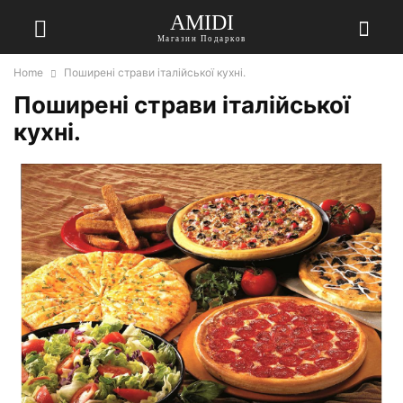
AMIDI
Магазин Подарков
Home
Поширені страви італійської кухні.
Поширені страви італійської
кухні.