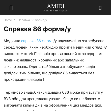
AMIDI
Магазин Подарков
Home
Справка 86 форма/у
Справка 86 форма/у
Медична
справка 86 форма
/у надзвичайно затребувана
серед людей, яким необхідно пройти медичний огляд. Є
висновком комісії лікарів про загальний стан здоров’я
людини: наявності хронічних або запальних
захворювань. Один з найбільш затребуваних видів
довідок, тим більше, що довідка 86 видається без
проходження лікарів !
Терміново знадобитися довідка 086 може при вступі у
ВУЗ або для працевлаштування. Якщо ви не бажаєте
витрачати кілька днів на оформлення цієї меддовідки,