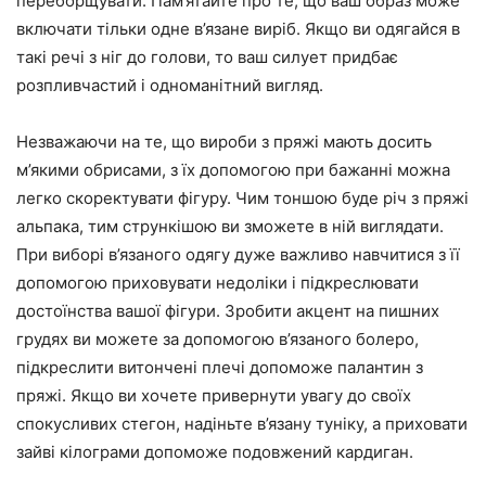
переборщувати. Пам’ятайте про те, що ваш образ може
включати тільки одне в’язане виріб. Якщо ви одягайся в
такі речі з ніг до голови, то ваш силует придбає
розпливчастий і одноманітний вигляд.
Незважаючи на те, що вироби з пряжі мають досить
м’якими обрисами, з їх допомогою при бажанні можна
легко скоректувати фігуру. Чим тоншою буде річ з пряжі
альпака, тим стрункішою ви зможете в ній виглядати.
При виборі в’язаного одягу дуже важливо навчитися з її
допомогою приховувати недоліки і підкреслювати
достоїнства вашої фігури. Зробити акцент на пишних
грудях ви можете за допомогою в’язаного болеро,
підкреслити витончені плечі допоможе палантин з
пряжі. Якщо ви хочете привернути увагу до своїх
спокусливих стегон, надіньте в’язану туніку, а приховати
зайві кілограми допоможе подовжений кардиган.