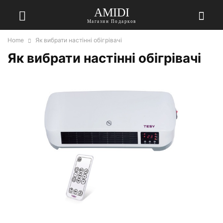
AMIDI
Магазин Подарков
Home
Як вибрати настінні обігрівачі
Як вибрати настінні обігрівачі