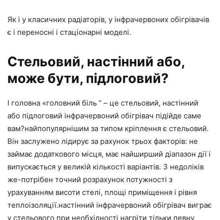
Як і у класичних радіаторів, у інфрачервоних обігрівачів
є і переносні і стаціонарні моделі.
Стельовий, настінний або,
може бути, підлоговий?
І головна «головний біль ” – це стельовий, настінний
або підлоговий інфрачервоний обігрівач підійде саме
вам?найпопулярнішим за типом кріплення є стельовий.
Він заслужено лідирує за рахунок трьох факторів: не
займає додаткового місця, має найширший діапазон дії і
випускається у великій кількості варіантів. З недоліків
же-потрібен точний розрахунок потужності з
урахуванням висоти стелі, площі приміщення і рівня
теплоізоляції.настінний інфрачервоний обігрівач виграє
у стельового при необхідності нагріти тільки певну