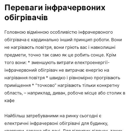
Переваги інфрачервоних
обігрівачів
Головною відмінною особливістю інфрачервоного
обігрівача є кардинально інший принцип роботи. Вони
не нагрівають повітря, вони гріють вас і навколишні
предмети, точно так само як це робить сонце. Крім
того вони: * зменшують витрати електроенергії-
інфрачервоний обігрівач не витрачає енергію на
нагрівання повітря * швидко і рівномірно прогрівають
приміщення * “точково” нагрівають тільки конкретну
область, – наприклад, диван, робоче місце або столик в
кафе
Найбільш затребуваними на ринку сьогодні є
електричні інфрачервоні обігрівачі для будинку,
квартири, гаража або дачі. Для відритих ділянок, таких