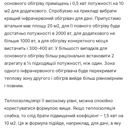
основного обігріву приміщень і 0,5 квт потужності на 10
м2 для додаткового. Спробуємо на прикладі вибрати
кращий інфрачервоний обігрівач для дачі. Припустимо
вітальня має площу 20 м2, для її повного обігріву буде
достатньо потужності в 2000 вт, для додаткового не
більше 1000 вт, а для обігріву конкретного місця
вистачить і 300-400 вт. У більшості випадків для
основного обігріву більш раціонально встановити 2
агрегату в ½ підходящої потужності, ніж один. Зона
одного інфрачервоного обігрівача буде перекривати
теплову зону другого і обігрів вийде більш рівномірним
і повним.
Теплоізоляціяпрі її високому рівні, можна спокійно
користуватися формулою вище. Якщо теплоізоляція
слабка, то слід брати підвищений коефіцієнт – 1,5 квт на
10 м2. Ця ж формула підійде, наприклад, для дачі, в яку