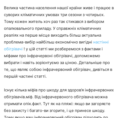
Велика частина населення нашої країни живе і працює в
суворих кліматичних умовах три сезони з чотирьох.
Тому кожен житель хоч раз так стикався з вибором
опалювального приладу. У справжніх кліматичних
реаліях на перше місце виходить більш актуальна
проблема-вибір найбільш економічно вигідні
настінні
обігрівачі
! у цій статті ми розберемося з фактами і
міфами про інфрачервоні обігрівачі, допоможемо
вибрати і навіть зорієнтуємо за ціною. Детальніше про
те, що являє собою інфрачервоний обігрівач, дивіться в
першій частині статті.
Існує кілька міфів про шкоду для здоров’я інфрачервоних
обігрівачів.міф. Від інфрачервоного обігрівача можна
отримати опік.факт. Тут як на пляжі: якщо ви загоряєте
без захисту і багато-ви згорите, і це принесе шкоду.
Тому якщо ваш інфрачервоний обігрівач підходить по