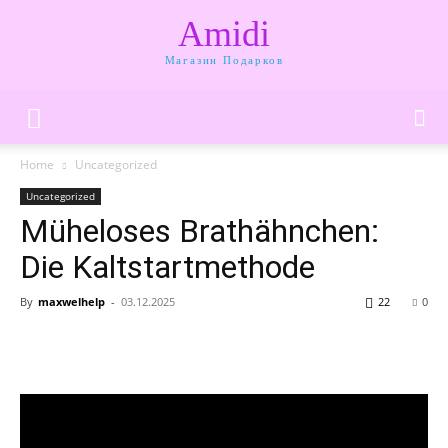
Amidi
Магазин Подарков
Home
Uncategorized
Uncategorized
Müheloses Brathähnchen:
Die Kaltstartmethode
By
maxwelhelp
-
03.12.2025
22
0