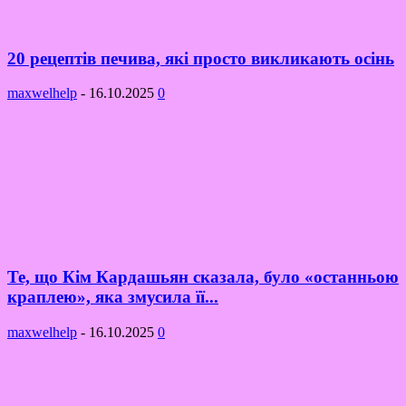
20 рецептів печива, які просто викликають осінь
maxwelhelp
-
16.10.2025
0
Те, що Кім Кардашьян сказала, було «останньою
краплею», яка змусила її...
maxwelhelp
-
16.10.2025
0