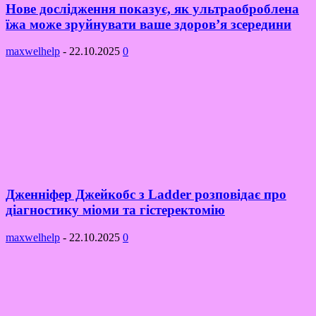
Нове дослідження показує, як ультраоброблена
їжа може зруйнувати ваше здоров’я зсередини
maxwelhelp
-
22.10.2025
0
Дженніфер Джейкобс з Ladder розповідає про
діагностику міоми та гістеректомію
maxwelhelp
-
22.10.2025
0