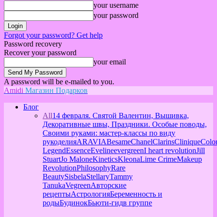
your username
your password
Forgot your password? Get help
Password recovery
Recover your password
your email
A password will be e-mailed to you.
Amidi
Магазин Подарков
Блог
All
14 февраля. Святой Валентин, Вышивка,
Декоративные швы, Праздники. Особые поводы,
Своими руками: мастер-классы по виду
рукоделия
ARAVIA
Besame
Chanel
Clarins
Clinique
Colo
Legend
Essence
Eveline
evergreen
I heart revolution
Jill
Stuart
Jo Malone
Kinetics
Kleona
Lime Crime
Makeup
Revolution
Philosophy
Rare
Beauty
Sisbela
Stellary
Tammy
Tanuka
Vegreen
Авторские
рецепты
Астрология
Беременность и
роды
Будинок
Бьюти-гид
в группе