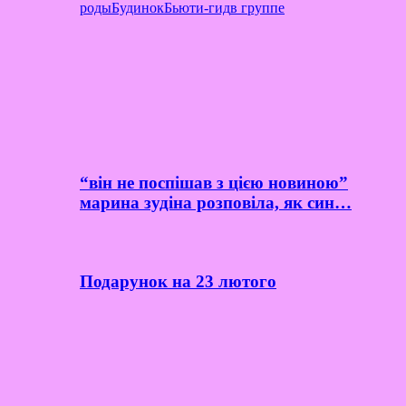
роды
Будинок
Бьюти-гид
в группе
“він не поспішав з цією новиною”
марина зудіна розповіла, як син…
Подарунок на 23 лютого