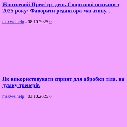
Жовтневий Прем’єр -день Спортивні похвали з
2025 року: Фаворити редактора магазину...
maxwelhelp
-
08.10.2025
0
Як використовувати спринт для обробки тіла, на
думку тренерів
maxwelhelp
-
03.10.2025
0