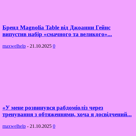
Бренд Magnolia Table від Джоанни Гейнс
випустив набір «смачного та великого»...
maxwelhelp
-
21.10.2025
0
«У мене розвинувся рабдоміоліз через
тренування з обтяженнями, хоча я досвідчений...
maxwelhelp
-
21.10.2025
0