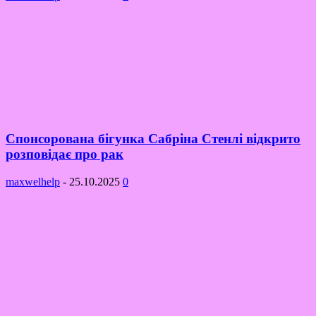
Спонсорована бігунка Сабріна Стенлі відкрито
розповідає про рак
maxwelhelp
-
25.10.2025
0