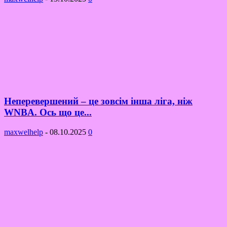
Неперевершений – це зовсім інша ліга, ніж
WNBA. Ось що це...
maxwelhelp
-
08.10.2025
0