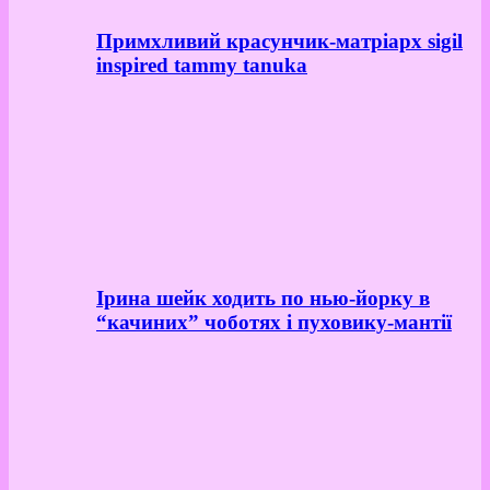
Примхливий красунчик-матріарх sigil
inspired tammy tanuka
Ірина шейк ходить по нью-йорку в
“качиних” чоботях і пуховику-мантії