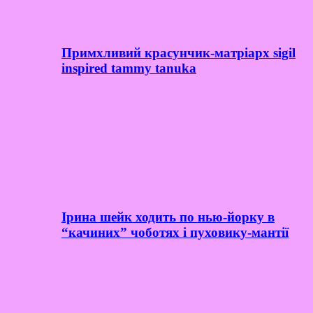
Примхливий красунчик-матріарх sigil
inspired tammy tanuka
Ірина шейк ходить по нью-йорку в
“качиних” чоботях і пуховику-мантії