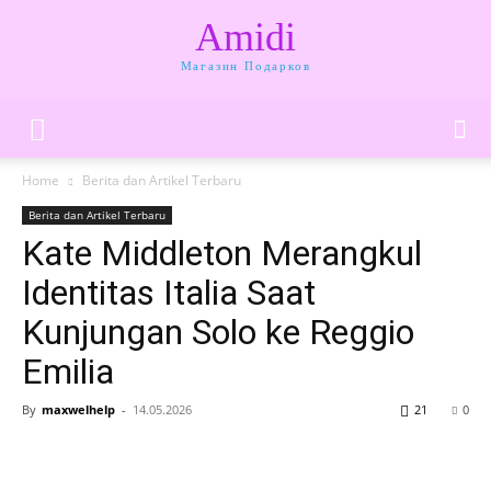
Amidi
Магазин Подарков
Home
Berita dan Artikel Terbaru
Berita dan Artikel Terbaru
Kate Middleton Merangkul
Identitas Italia Saat
Kunjungan Solo ke Reggio
Emilia
By
maxwelhelp
-
14.05.2026
21
0