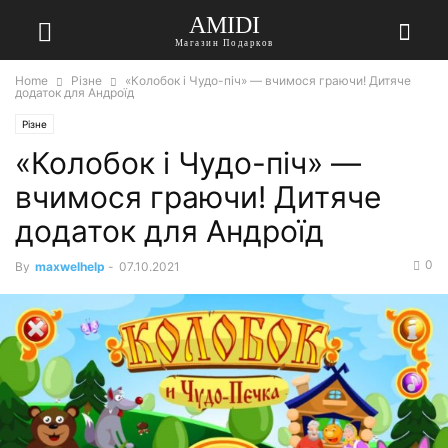
AMIDI
Магазин Подарков
Home
Різне
«Колобок і Чудо-піч» — вчимося граючи! Дитяче
додаток для Андроїд
Різне
«Колобок і Чудо-піч» —
вчимося граючи! Дитяче
додаток для Андроїд
0
By
maxwelhelp
-
07.10.2021