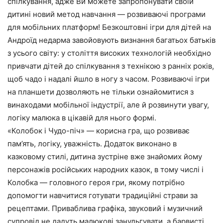
спілкування, адже Ви можете запропонувати своїй
дитині новий метод навчання — розвиваючі програми
для мобільних платформ! Безкоштовні ігри для дітей на
Андроїд недарма завойовують визнання багатьох батьків
з усього світу: у століття високих технологій необхідно
привчати дітей до спілкування з технікою з ранніх років,
щоб чадо і надалі йшло в ногу з часом. Розвиваючі ігри
на планшети дозволяють не тільки ознайомитися з
винаходами мобільної індустрії, але й розвинути увагу,
логіку малюка в цікавій для нього формі.
«Колобок і Чудо-піч» — корисна гра, що розвиває
пам’ять, логіку, уважність. Додаток виконано в
казковому стилі, дитина зустріне вже знайомих йому
персонажів російських народних казок, в тому числі і
Колобка — головного героя гри, якому потрібно
допомогти навчитися готувати традиційні страви за
рецептами. Приваблива графіка, звуковий і музичний
супровід не дадуть малюкові занудьгувати, а барвисті