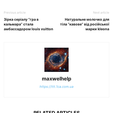
Previous article
Next article
Зірка серіалу “гра в
Натуральне молочко для
кальмара” стала
тіла “кавове” від російської
амбассадором louis vuitton
марки kleona
maxwelhelp
https://ttt.1ca.com.ua
RELATED ARTICLES