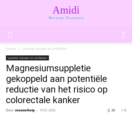
Amidi
Магазин Подарков
Home
Laatste nieuws en artikelen
Laatste nieuws en artikelen
Magnesiumsuppletie
gekoppeld aan potentiële
reductie van het risico op
colorectale kanker
Door
maxwelhelp
-
19.01.2026
20
0