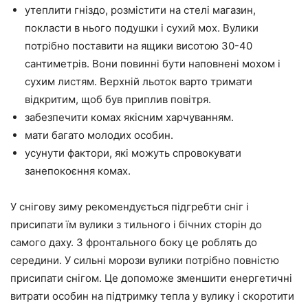
утеплити гніздо, розмістити на стелі магазин,
покласти в нього подушки і сухий мох. Вулики
потрібно поставити на ящики висотою 30-40
сантиметрів. Вони повинні бути наповнені мохом і
сухим листям. Верхній льоток варто тримати
відкритим, щоб був приплив повітря.
забезпечити комах якісним харчуванням.
мати багато молодих особин.
усунути фактори, які можуть спровокувати
занепокоєння комах.
У снігову зиму рекомендується підгребти сніг і
присипати їм вулики з тильного і бічних сторін до
самого даху. З фронтального боку це роблять до
середини. У сильні морози вулики потрібно повністю
присипати снігом. Це допоможе зменшити енергетичні
витрати особин на підтримку тепла у вулику і скоротити