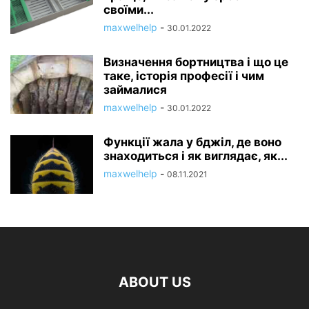
своїми...
maxwelhelp
-
30.01.2022
Визначення бортництва і що це
таке, історія професії і чим
займалися
maxwelhelp
-
30.01.2022
Функції жала у бджіл, де воно
знаходиться і як виглядає, як...
maxwelhelp
-
08.11.2021
ABOUT US