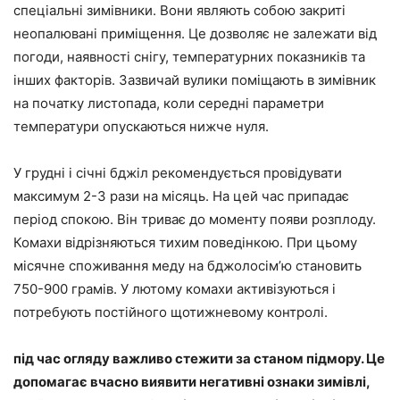
спеціальні зимівники. Вони являють собою закриті
неопалювані приміщення. Це дозволяє не залежати від
погоди, наявності снігу, температурних показників та
інших факторів. Зазвичай вулики поміщають в зимівник
на початку листопада, коли середні параметри
температури опускаються нижче нуля.
У грудні і січні бджіл рекомендується провідувати
максимум 2-3 рази на місяць. На цей час припадає
період спокою. Він триває до моменту появи розплоду.
Комахи відрізняються тихим поведінкою. При цьому
місячне споживання меду на бджолосім’ю становить
750-900 грамів. У лютому комахи активізуються і
потребують постійного щотижневому контролі.
під час огляду важливо стежити за станом підмору. Це
допомагає вчасно виявити негативні ознаки зимівлі,