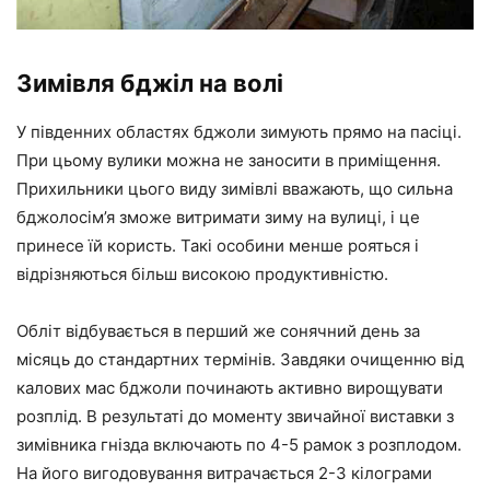
Зимівля бджіл на волі
У південних областях бджоли зимують прямо на пасіці.
При цьому вулики можна не заносити в приміщення.
Прихильники цього виду зимівлі вважають, що сильна
бджолосім’я зможе витримати зиму на вулиці, і це
принесе їй користь. Такі особини менше рояться і
відрізняються більш високою продуктивністю.
Обліт відбувається в перший же сонячний день за
місяць до стандартних термінів. Завдяки очищенню від
калових мас бджоли починають активно вирощувати
розплід. В результаті до моменту звичайної виставки з
зимівника гнізда включають по 4-5 рамок з розплодом.
На його вигодовування витрачається 2-3 кілограми