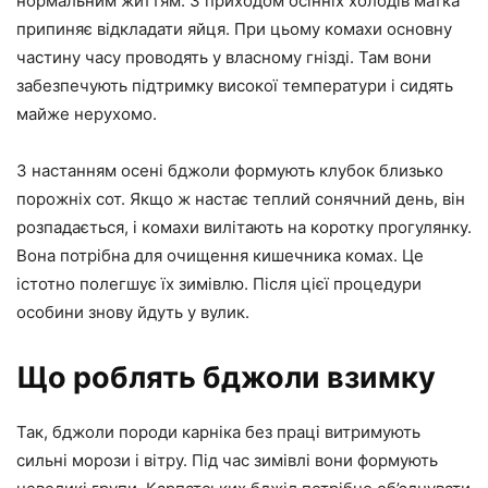
нормальним життям. З приходом осінніх холодів матка
припиняє відкладати яйця. При цьому комахи основну
частину часу проводять у власному гнізді. Там вони
забезпечують підтримку високої температури і сидять
майже нерухомо.
З настанням осені бджоли формують клубок близько
порожніх сот. Якщо ж настає теплий сонячний день, він
розпадається, і комахи вилітають на коротку прогулянку.
Вона потрібна для очищення кишечника комах. Це
істотно полегшує їх зимівлю. Після цієї процедури
особини знову йдуть у вулик.
Що роблять бджоли взимку
Так, бджоли породи карніка без праці витримують
сильні морози і вітру. Під час зимівлі вони формують