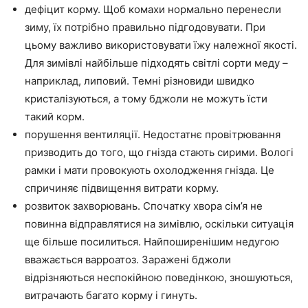
дефіцит корму. Щоб комахи нормально перенесли
зиму, їх потрібно правильно підгодовувати. При
цьому важливо використовувати їжу належної якості.
Для зимівлі найбільше підходять світлі сорти меду –
наприклад, липовий. Темні різновиди швидко
кристалізуються, а тому бджоли не можуть їсти
такий корм.
порушення вентиляції. Недостатнє провітрювання
призводить до того, що гнізда стають сирими. Вологі
рамки і мати провокують охолодження гнізда. Це
спричиняє підвищення витрати корму.
розвиток захворювань. Спочатку хвора сім’я не
повинна відправлятися на зимівлю, оскільки ситуація
ще більше посилиться. Найпоширенішим недугою
вважається варроатоз. Заражені бджоли
відрізняються неспокійною поведінкою, зношуються,
витрачають багато корму і гинуть.