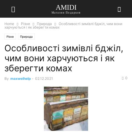
AMIDI
Магазин Подарков
Home
Різне
Природа
Особливості зимівлі бджіл, чим вони
харчуються і як зберегти комах
Різне
Природа
Особливості зимівлі бджіл,
чим вони харчуються і як
зберегти комах
0
By
maxwelhelp
-
02.12.2021