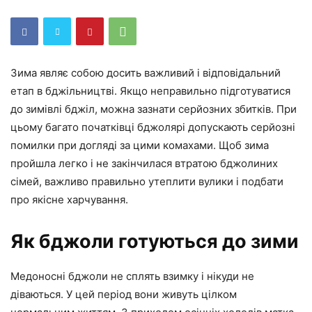
Зима являє собою досить важливий і відповідальний
етап в бджільництві. Якщо неправильно підготуватися
до зимівлі бджіл, можна зазнати серйозних збитків. При
цьому багато початківці бджолярі допускають серйозні
помилки при догляді за цими комахами. Щоб зима
пройшла легко і не закінчилася втратою бджолиних
сімей, важливо правильно утеплити вулики і подбати
про якісне харчування.
Як бджоли готуються до зими
Медоносні бджоли не сплять взимку і нікуди не
діваються. У цей період вони живуть цілком