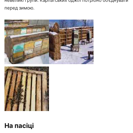
невеликі групи. Карпатських бджіл потрібно об’єднувати
перед зимою.
На пасіці