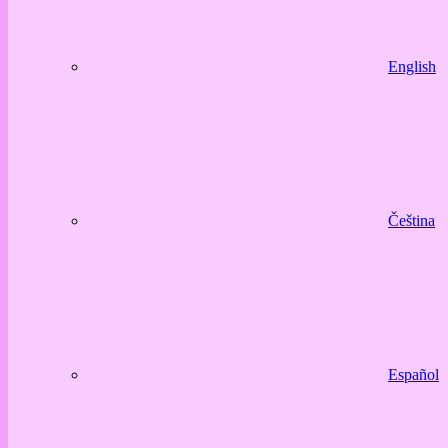
English
Čeština
Español