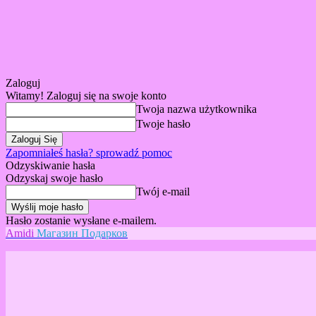
Zaloguj
Witamy! Zaloguj się na swoje konto
Twoja nazwa użytkownika
Twoje hasło
Zapomniałeś hasła? sprowadź pomoc
Odzyskiwanie hasła
Odzyskaj swoje hasło
Twój e-mail
Hasło zostanie wysłane e-mailem.
Amidi
Магазин Подарков