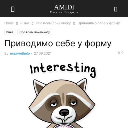
AMIDI
Магазин Подарков
Home
Різне
Обо всем понемногу
Приводимо себе у форму
Різне
Обо всем понемногу
Приводимо себе у форму
0
By
maxwelhelp
-
27.09.2021