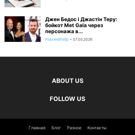
Джен Бедос і Джастін Теру:
бойкот Met Gala через
персонажа в...
maxwelhelp
-
07.05.2026
ABOUT US
FOLLOW US
Главная
Блог
Разное
Контакты