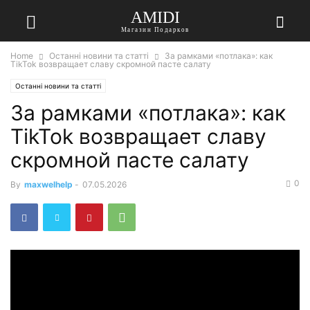
AMIDI
Магазин Подарков
Home
Останні новини та статті
За рамками «потлака»: как
TikTok возвращает славу скромной пасте салату
Останні новини та статті
За рамками «потлака»: как
TikTok возвращает славу
скромной пасте салату
0
By
maxwelhelp
-
07.05.2026