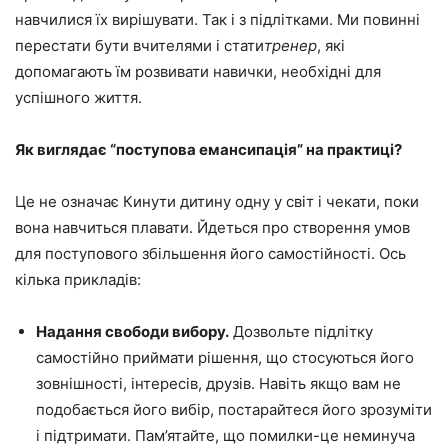
навчилися їх вирішувати. Так і з підлітками. Ми повинні
перестати бути вчителями і стати
тренер
, які
допомагають їм розвивати навички, необхідні для
успішного життя.
Як виглядає “поступова емансипація” на практиці?
Це не означає Кинути дитину одну у світ і чекати, поки
вона навчиться плавати. Йдеться про створення умов
для поступового збільшення його самостійності. Ось
кілька прикладів:
Надання свободи вибору.
Дозвольте підлітку
самостійно приймати рішення, що стосуються його
зовнішності, інтересів, друзів. Навіть якщо вам не
подобається його вибір, постарайтеся його зрозуміти
і підтримати. Пам’ятайте, що помилки-це неминуча