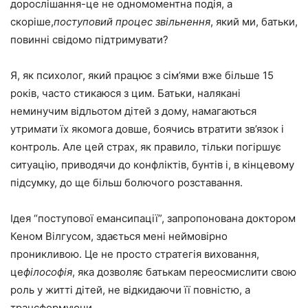
дорослішання-це не одномоментна подія, а
скоріше,
поступовий процес звільнення
, який ми, батьки,
повинні свідомо підтримувати?
Я, як психолог, який працює з сім’ями вже більше 15
років, часто стикаюся з цим. Батьки, налякані
неминучим відльотом дітей з дому, намагаються
утримати їх якомога довше, боячись втратити зв’язок і
контроль. Але цей страх, як правило, тільки погіршує
ситуацію, приводячи до конфліктів, бунтів і, в кінцевому
підсумку, до ще більш болючого розставання.
Ідея “поступової емансипації”, запропонована доктором
Кеном Вілгусом, здається мені неймовірно
проникливою. Це не просто стратегія виховання,
це
філософія
, яка дозволяє батькам переосмислити свою
роль у житті дітей, не відкидаючи її повністю, а
трансформуючи.