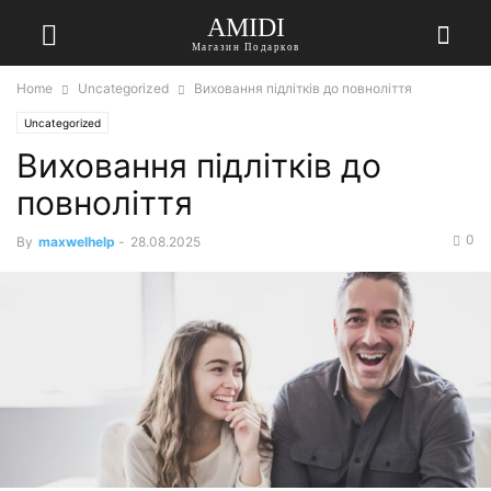
AMIDI
Магазин Подарков
Home
Uncategorized
Виховання підлітків до повноліття
Uncategorized
Виховання підлітків до
повноліття
0
By
maxwelhelp
-
28.08.2025