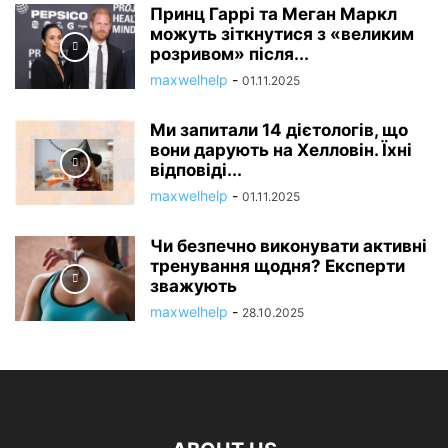
Принц Гаррі та Меган Маркл
можуть зіткнутися з «великим
розривом» після...
maxwelhelp
-
01.11.2025
Ми запитали 14 дієтологів, що
вони дарують на Хелловін. Їхні
відповіді...
maxwelhelp
-
01.11.2025
Чи безпечно виконувати активні
тренування щодня? Експерти
зважують
maxwelhelp
-
28.10.2025