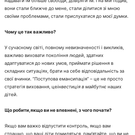
надавати їм більше свободи, довіряти їм. І на мій подив,
вони стали ближче до мене, стали ділитися зі мною
своїми проблемами, стали прислухатися до моєї думки.
Чому це так важливо?
У сучасному світі, повному невизначеності і викликів,
важливо виховати покоління людей, здатних
адаптуватися до нових умов, приймати рішення в
складних ситуаціях, брати на себе відповідальність за
свої вчинки. “Поступова емансипація” – це не просто
стратегія виховання, це
інвестиція в майбутнє
наших
дітей.
Що робити,якщо ви не впевнені, з чого почати?
Якщо вам важко відпустити контроль, якщо вам
страшно, що ваші діти помиляться, пам’ятайте, що ви не