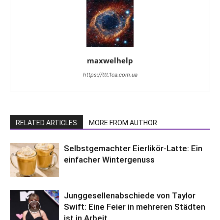
maxwelhelp
https://ttt.1ca.com.ua
RELATED ARTICLES
MORE FROM AUTHOR
Selbstgemachter Eierlikör-Latte: Ein
einfacher Wintergenuss
Junggesellenabschiede von Taylor
Swift: Eine Feier in mehreren Städten
ist in Arbeit