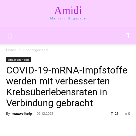
Amidi
Магазин Подарков
Home
Uncategorized
Uncategorized
COVID-19-mRNA-Impfstoffe
werden mit verbesserten
Krebsüberlebensraten in
Verbindung gebracht
By
maxwelhelp
-
02.12.2025
23
0