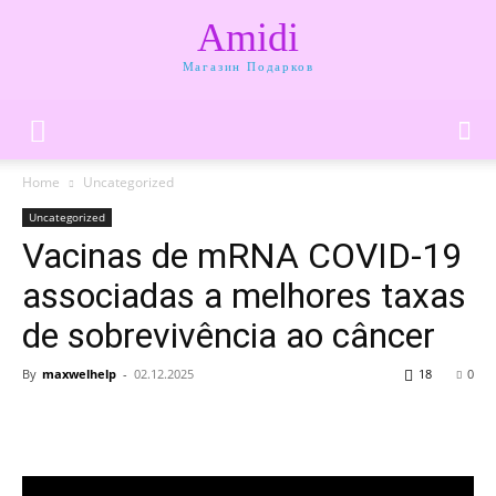
Amidi
Магазин Подарков
Home
Uncategorized
Uncategorized
Vacinas de mRNA COVID-19
associadas a melhores taxas
de sobrevivência ao câncer
By
maxwelhelp
-
02.12.2025
18
0