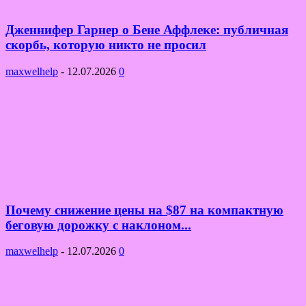
Дженнифер Гарнер о Бене Аффлеке: публичная
скорбь, которую никто не просил
maxwelhelp
-
12.07.2026
0
Почему снижение цены на $87 на компактную
беговую дорожку с наклоном...
maxwelhelp
-
12.07.2026
0