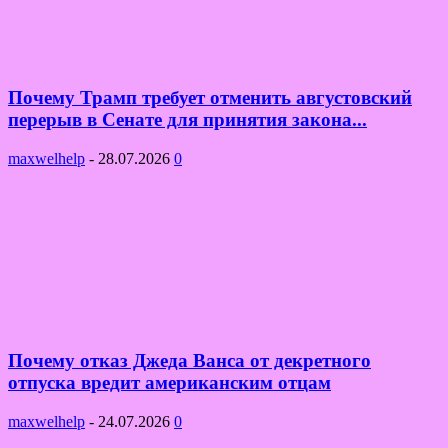
Почему Трамп требует отменить августовский
перерыв в Сенате для принятия закона...
maxwelhelp
-
28.07.2026
0
Почему отказ Джеда Ванса от декретного
отпуска вредит американским отцам
maxwelhelp
-
24.07.2026
0