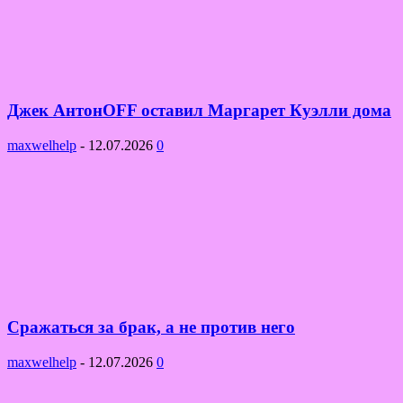
Джек АнтонOFF оставил Маргарет Куэлли дома
maxwelhelp
-
12.07.2026
0
Сражаться за брак, а не против него
maxwelhelp
-
12.07.2026
0