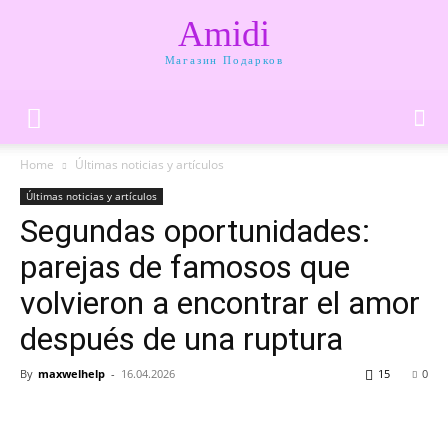
Amidi
Магазин Подарков
Home
Últimas noticias y artículos
Últimas noticias y artículos
Segundas oportunidades:
parejas de famosos que
volvieron a encontrar el amor
después de una ruptura
By
maxwelhelp
-
16.04.2026
15
0