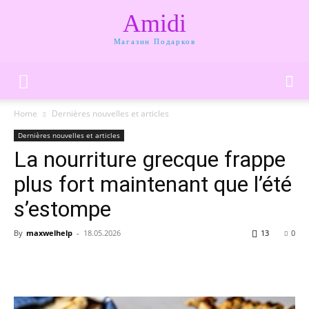
Amidi
Магазин Подарков
Home
Dernières nouvelles et articles
Dernières nouvelles et articles
La nourriture grecque frappe
plus fort maintenant que l’été
s’estompe
By
maxwelhelp
-
18.05.2026
13
0