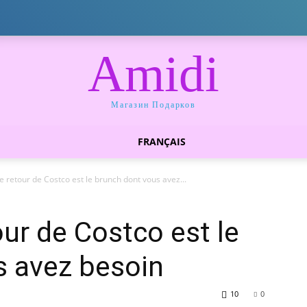
Amidi
Магазин Подарков
FRANÇAIS
e retour de Costco est le brunch dont vous avez...
our de Costco est le
s avez besoin
10
0