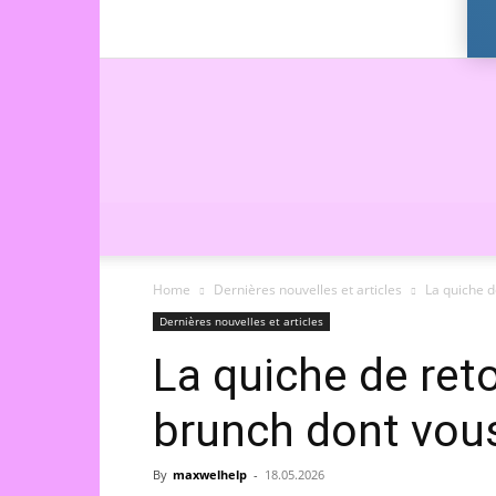
Home
Dernières nouvelles et articles
La quiche d
Dernières nouvelles et articles
La quiche de ret
brunch dont vou
By
maxwelhelp
-
18.05.2026