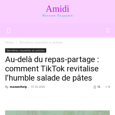
Amidi
Магазин Подарков
Home
Dernières nouvelles et articles
Dernières nouvelles et articles
Au-delà du repas-partage :
comment TikTok revitalise
l’humble salade de pâtes
By
maxwelhelp
-
07.05.2026
16
0