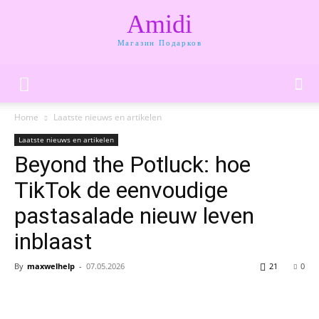
Amidi
Магазин Подарков
Home
Laatste nieuws en artikelen
Laatste nieuws en artikelen
Beyond the Potluck: hoe
TikTok de eenvoudige
pastasalade nieuw leven
inblaast
By
maxwelhelp
-
07.05.2026
21
0