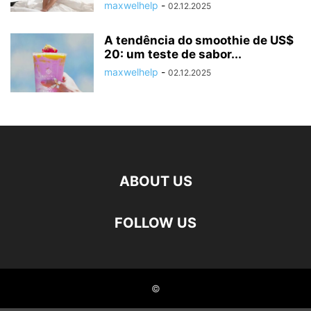
maxwelhelp
-
02.12.2025
A tendência do smoothie de US$
20: um teste de sabor...
maxwelhelp
-
02.12.2025
ABOUT US
FOLLOW US
©