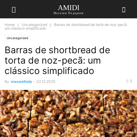
AMIDI
Магазин Подарков
Home
Uncategorized
Barras de shortbread de torta de noz-pecã:
um clássico simplificado
Uncategorized
Barras de shortbread de
torta de noz-pecã: um
clássico simplificado
0
By
maxwelhelp
-
02.12.2025