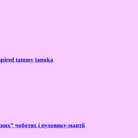
spired tammy tanuka
них” чоботях і пуховику-мантії