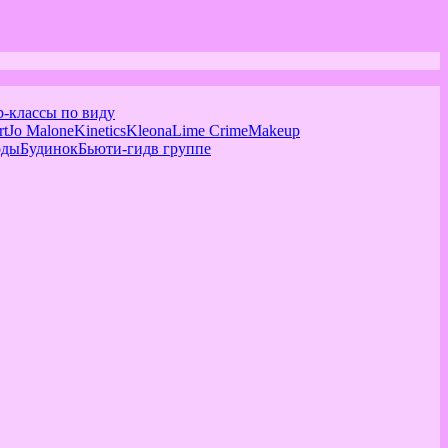
р-классы по виду
rt
Jo Malone
Kinetics
Kleona
Lime Crime
Makeup
оды
Будинок
Бьюти-гид
в группе