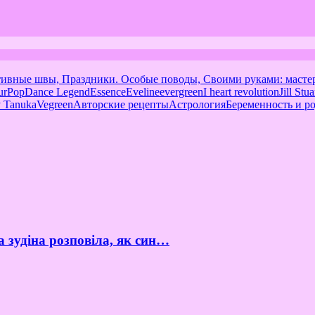
тивные швы, Праздники. Особые поводы, Своими руками: масте
urPop
Dance Legend
Essence
Eveline
evergreen
I heart revolution
Jill Stua
 Tanuka
Vegreen
Авторские рецепты
Астрология
Беременность и р
а зудіна розповіла, як син…