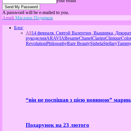
your email
A password will be e-mailed to you.
Amidi
Магазин Подарков
Блог
All
14 февраля. Святой Валентин, Вышивка, Декора
рукоделия
ARAVIA
Besame
Chanel
Clarins
Clinique
Colo
Revolution
Philosophy
Rare Beauty
Sisbela
Stellary
Tammy
“він не поспішав з цією новиною” марин
Подарунок на 23 лютого