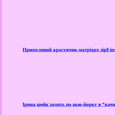
Примхливий красунчик-матріарх sigil in
Ірина шейк ходить по нью-йорку в “качи