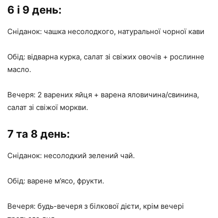
6 і 9 день:
Сніданок: чашка несолодкого, натуральної чорної кави
Обід: відварна курка, салат зі свіжих овочів + рослинне
масло.
Вечеря: 2 варених яйця + варена яловичина/свинина,
салат зі свіжої моркви.
7 та 8 день:
Сніданок: несолодкий зелений чай.
Обід: варене м’ясо, фрукти.
Вечеря: будь-вечеря з білкової дієти, крім вечері