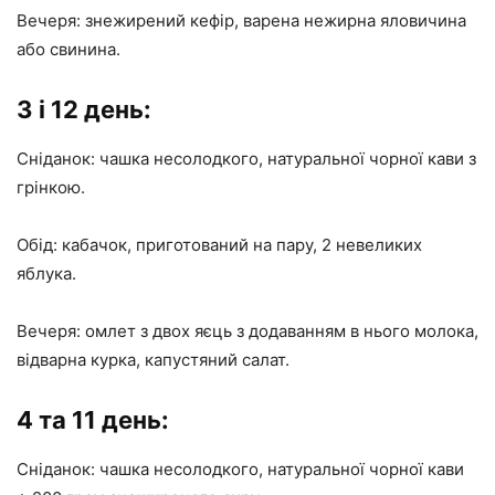
Вечеря: знежирений кефір, варена нежирна яловичина
або свинина.
3 і 12 день:
Сніданок: чашка несолодкого, натуральної чорної кави з
грінкою.
Обід: кабачок, приготований на пару, 2 невеликих
яблука.
Вечеря: омлет з двох яєць з додаванням в нього молока,
відварна курка, капустяний салат.
4 та 11 день:
Сніданок: чашка несолодкого, натуральної чорної кави