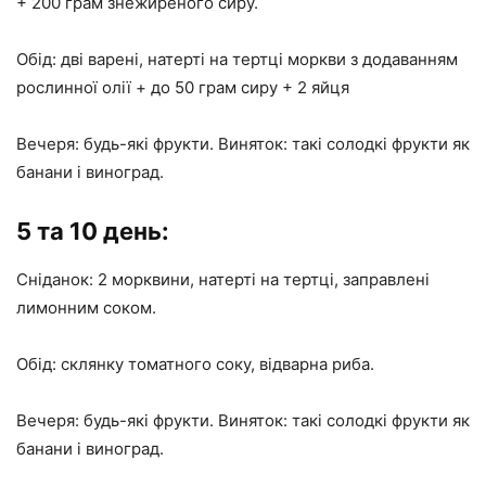
+ 200 грам знежиреного сиру.
Обід: дві варені, натерті на тертці моркви з додаванням
рослинної олії + до 50 грам сиру + 2 яйця
Вечеря: будь-які фрукти. Виняток: такі солодкі фрукти як
банани і виноград.
5 та 10 день:
Сніданок: 2 морквини, натерті на тертці, заправлені
лимонним соком.
Обід: склянку томатного соку, відварна риба.
Вечеря: будь-які фрукти. Виняток: такі солодкі фрукти як
банани і виноград.