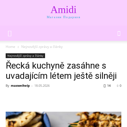
Amidi
Магазин Подарков
Home
Nejnovější zprávy a články
Nejnovější zprávy a články
Řecká kuchyně zasáhne s
uvadajícím létem ještě silněji
By
maxwelhelp
-
18.05.2026
14
0