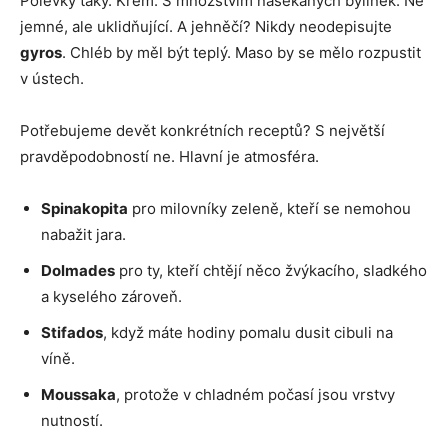
Polévky taky. Krém. S množstvím nasekaných bylinek. Ne
jemné, ale uklidňující. A jehněčí? Nikdy neodepisujte
gyros
. Chléb by měl být teplý. Maso by se mělo rozpustit
v ústech.
Potřebujeme devět konkrétních receptů? S největší
pravděpodobností ne. Hlavní je atmosféra.
Spinakopita
pro milovníky zeleně, kteří se nemohou
nabažit jara.
Dolmades
pro ty, kteří chtějí něco žvýkacího, sladkého
a kyselého zároveň.
Stifados
, když máte hodiny pomalu dusit cibuli na
víně.
Moussaka
, protože v chladném počasí jsou vrstvy
nutností.