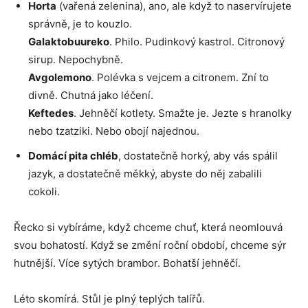
Horta
(vařená zelenina), ano, ale když to naservírujete
správně, je to kouzlo.
Galaktobuureko
. Philo. Pudinkový kastrol. Citronový
sirup. Nepochybně.
Avgolemono
. Polévka s vejcem a citronem. Zní to
divně. Chutná jako léčení.
Keftedes
. Jehněčí kotlety. Smažte je. Jezte s hranolky
nebo tzatziki. Nebo obojí najednou.
Domácí pita chléb
, dostatečně horký, aby vás spálil
jazyk, a dostatečně měkký, abyste do něj zabalili
cokoli.
Řecko si vybíráme, když chceme chuť, která neomlouvá
svou bohatostí. Když se změní roční období, chceme sýr
hutnější. Více sytých brambor. Bohatší jehněčí.
Léto skomírá. Stůl je plný teplých talířů.