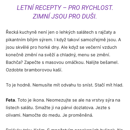
LETNÍ RECEPTY – PRO RYCHLOST.
ZIMNÍ JSOU PRO DUŠI.
Řecká kuchyně není jen o lehkých salátech s rajčaty a
pikantním bílým sýrem. I když takoví samozřejmě jsou. A
jsou skvělé pro horké dny. Ale když se večerní vzduch
konečně změní na svěží a chladný, menu se změní.
Bachča? Zapečte s masovou omáčkou. Nalijte bešamel.
Ozdobte bramborovou kaší.
To je hodně. Nemusíte mít odvahu to sníst. Stačí mít hlad.
Feta
. Toto je ikona. Neomezujte se ale na vrstvy sýra na
listech salátu. Smažte ji na pánvi dozlatova. Jezte s
olivami. Namočte do medu. Je proměněná.