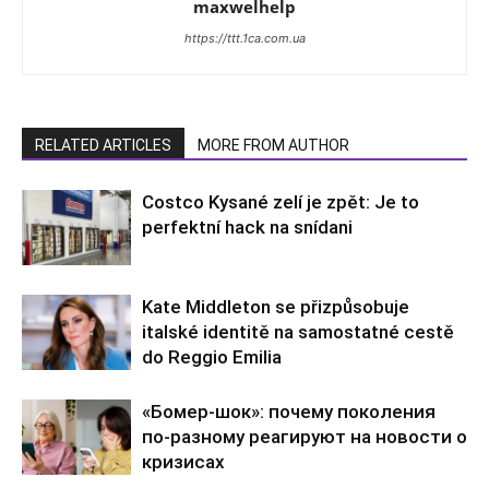
maxwelhelp
https://ttt.1ca.com.ua
RELATED ARTICLES
MORE FROM AUTHOR
Costco Kysané zelí je zpět: Je to
perfektní hack na snídani
Kate Middleton se přizpůsobuje
italské identitě na samostatné cestě
do Reggio Emilia
«Бомер-шок»: почему поколения
по-разному реагируют на новости о
кризисах