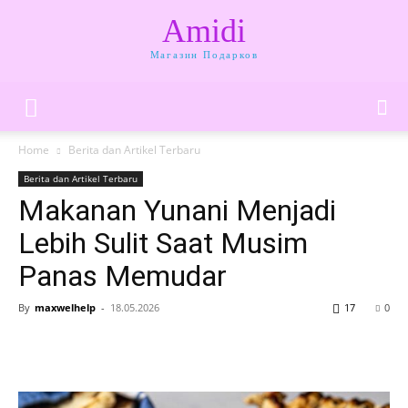
Amidi
Магазин Подарков
Home
Berita dan Artikel Terbaru
Berita dan Artikel Terbaru
Makanan Yunani Menjadi
Lebih Sulit Saat Musim
Panas Memudar
By
maxwelhelp
-
18.05.2026
17
0