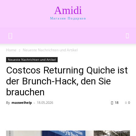
Amidi
Магазин Подарков
Home
Neueste Nachrichten und Artikel
Neueste Nachrichten und Artikel
Costcos Returning Quiche ist
der Brunch-Hack, den Sie
brauchen
By
maxwelhelp
-
18.05.2026
18
0