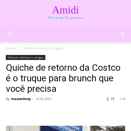
Amidi
Магазин Подарков
Home
Últimas notícias e artigos
Últimas notícias e artigos
Quiche de retorno da Costco
é o truque para brunch que
você precisa
By
maxwelhelp
-
18.05.2026
19
0