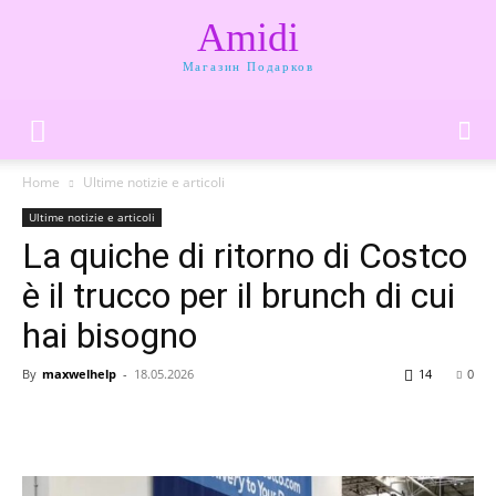
Amidi
Магазин Подарков
Home
Ultime notizie e articoli
Ultime notizie e articoli
La quiche di ritorno di Costco
è il trucco per il brunch di cui
hai bisogno
By
maxwelhelp
-
18.05.2026
14
0