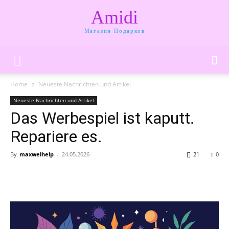
Amidi
Магазин Подарков
Home
Neueste Nachrichten und Artikel
Neueste Nachrichten und Artikel
Das Werbespiel ist kaputt.
Repariere es.
By
maxwelhelp
-
24.05.2026
21
0