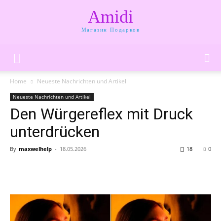
Amidi
Магазин Подарков
Home
Neueste Nachrichten und Artikel
Neueste Nachrichten und Artikel
Den Würgereflex mit Druck
unterdrücken
By
maxwelhelp
-
18.05.2026
18
0