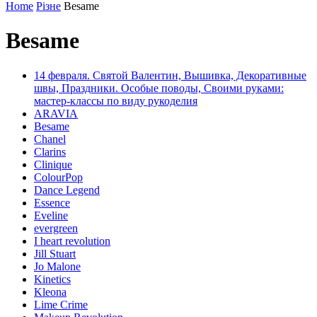
Home
Різне
Besame
Besame
14 февраля. Святой Валентин, Вышивка, Декоративные
швы, Праздники. Особые поводы, Своими руками:
мастер-классы по виду рукоделия
ARAVIA
Besame
Chanel
Clarins
Clinique
ColourPop
Dance Legend
Essence
Eveline
evergreen
I heart revolution
Jill Stuart
Jo Malone
Kinetics
Kleona
Lime Crime