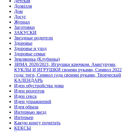
Детская
Дозвілля
Дом
Досуг
Журнал
Заготовки
ЗАКУСКИ
Звездные родители
Здоровье
Здоровье и уход
Здоровье семьи
Земляника (Клубника)
ЗИМА 2020/2021, Игрушки крючком. Амигуруми,
КУКЛЫ И ИГРУШКИ своими руками, Символ 2022
года: тигр, Символ года своими руками, Творческий
КАЛЕНДАРЬ
Идеи обустройства дома
Идеи рецептов
Идеи секса
Идеи упражнений
Идея образа
Интервью звезд
Интерьер
Какую книгу почитать
КЕКСЫ