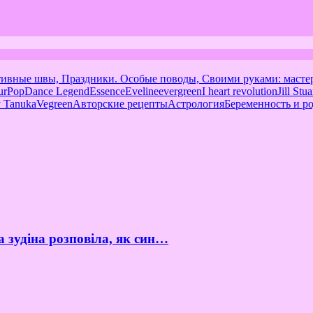
тивные швы, Праздники. Особые поводы, Своими руками: масте
urPop
Dance Legend
Essence
Eveline
evergreen
I heart revolution
Jill Stua
 Tanuka
Vegreen
Авторские рецепты
Астрология
Беременность и р
а зудіна розповіла, як син…