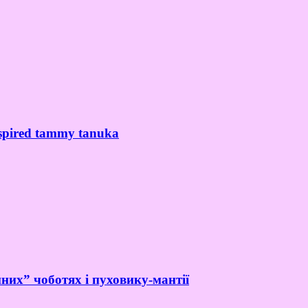
spired tammy tanuka
них” чоботях і пуховику-мантії