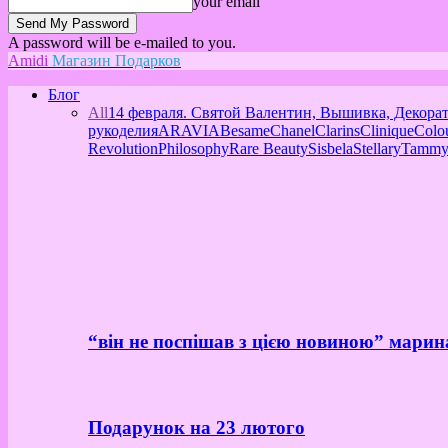
your email
A password will be e-mailed to you.
Amidi
Магазин Подарков
Блог
All
14 февраля. Святой Валентин, Вышивка, Декора
рукоделия
ARAVIA
Besame
Chanel
Clarins
Clinique
Colo
Revolution
Philosophy
Rare Beauty
Sisbela
Stellary
Tammy
“він не поспішав з цією новиною” марин
Подарунок на 23 лютого