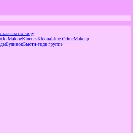
р-классы по виду
rt
Jo Malone
Kinetics
Kleona
Lime Crime
Makeup
оды
Будинок
Бьюти-гид
в группе