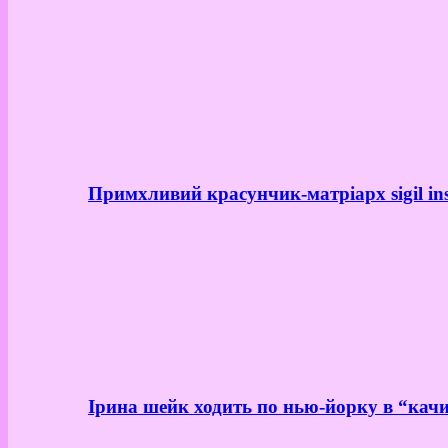
Примхливий красунчик-матріарх sigil in
Ірина шейк ходить по нью-йорку в “качи