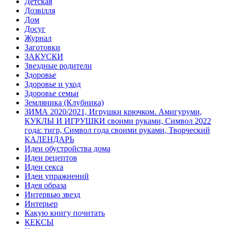
Детская
Дозвілля
Дом
Досуг
Журнал
Заготовки
ЗАКУСКИ
Звездные родители
Здоровье
Здоровье и уход
Здоровье семьи
Земляника (Клубника)
ЗИМА 2020/2021, Игрушки крючком. Амигуруми,
КУКЛЫ И ИГРУШКИ своими руками, Символ 2022
года: тигр, Символ года своими руками, Творческий
КАЛЕНДАРЬ
Идеи обустройства дома
Идеи рецептов
Идеи секса
Идеи упражнений
Идея образа
Интервью звезд
Интерьер
Какую книгу почитать
КЕКСЫ