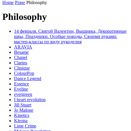
Home
Різне
Philosophy
Philosophy
14 февраля. Святой Валентин, Вышивка, Декоративные
швы, Праздники. Особые поводы, Своими руками:
мастер-классы по виду рукоделия
ARAVIA
Besame
Chanel
Clarins
Clinique
ColourPop
Dance Legend
Essence
Eveline
evergreen
I heart revolution
Jill Stuart
Jo Malone
Kinetics
Kleona
Lime Crime