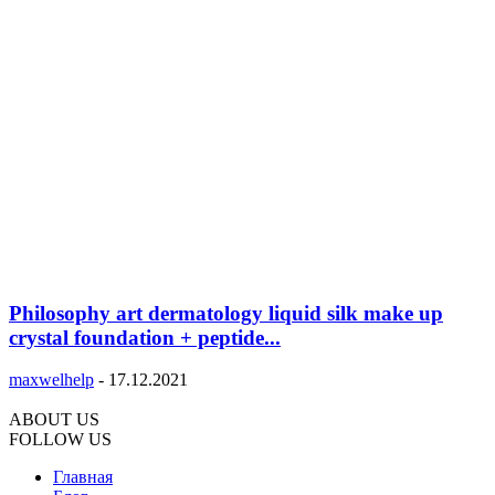
Philosophy art dermatology liquid silk make up
crystal foundation + peptide...
maxwelhelp
-
17.12.2021
ABOUT US
FOLLOW US
Главная