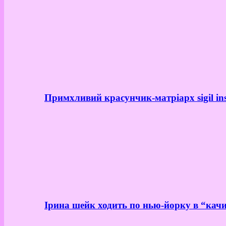
Примхливий красунчик-матріарх sigil in
Ірина шейк ходить по нью-йорку в “качи