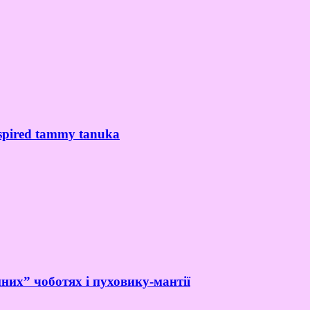
spired tammy tanuka
них” чоботях і пуховику-мантії