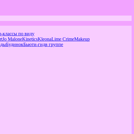
р-классы по виду
rt
Jo Malone
Kinetics
Kleona
Lime Crime
Makeup
оды
Будинок
Бьюти-гид
в группе