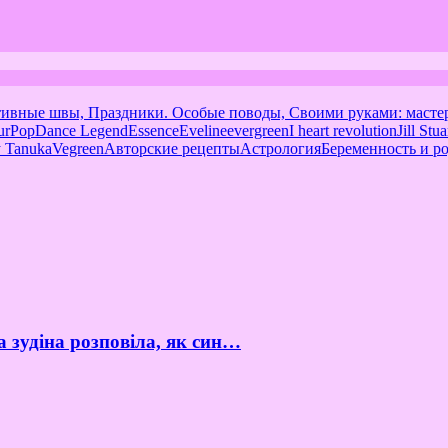
тивные швы, Праздники. Особые поводы, Своими руками: масте
urPop
Dance Legend
Essence
Eveline
evergreen
I heart revolution
Jill Stua
 Tanuka
Vegreen
Авторские рецепты
Астрология
Беременность и р
а зудіна розповіла, як син…