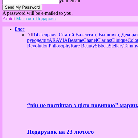
your email
A password will be e-mailed to you.
Amidi
Магазин Подарков
Блог
All
14 февраля. Святой Валентин, Вышивка, Декора
рукоделия
ARAVIA
Besame
Chanel
Clarins
Clinique
Colo
Revolution
Philosophy
Rare Beauty
Sisbela
Stellary
Tammy
“він не поспішав з цією новиною” марин
Подарунок на 23 лютого