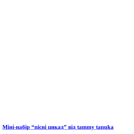
Міні-набір “пісні цикад” від tammy tanuka