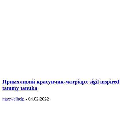
Примхливий красунчик-матріарх sigil inspired
tammy tanuka
maxwelhelp
-
04.02.2022