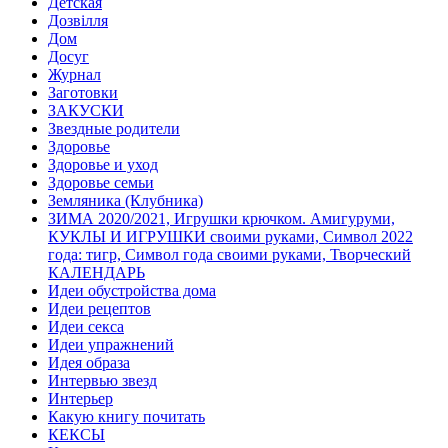
Детская
Дозвілля
Дом
Досуг
Журнал
Заготовки
ЗАКУСКИ
Звездные родители
Здоровье
Здоровье и уход
Здоровье семьи
Земляника (Клубника)
ЗИМА 2020/2021, Игрушки крючком. Амигуруми,
КУКЛЫ И ИГРУШКИ своими руками, Символ 2022
года: тигр, Символ года своими руками, Творческий
КАЛЕНДАРЬ
Идеи обустройства дома
Идеи рецептов
Идеи секса
Идеи упражнений
Идея образа
Интервью звезд
Интерьер
Какую книгу почитать
КЕКСЫ