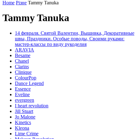
Home
Різне
Tammy Tanuka
Tammy Tanuka
14 февраля. Святой Валентин, Вышивка, Декоративные
швы, Праздники. Особые поводы, Своими руками:
мастер-классы по виду рукоделия
ARAVIA
Besame
Chanel
Clarins
Clinique
ColourPop
Dance Legend
Essence
Eveline
evergreen
I heart revolution
Jill Stuart
Jo Malone
Kinetics
Kleona
Lime Crime