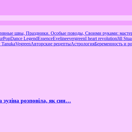
тивные швы, Праздники. Особые поводы, Своими руками: масте
urPop
Dance Legend
Essence
Eveline
evergreen
I heart revolution
Jill Stua
 Tanuka
Vegreen
Авторские рецепты
Астрология
Беременность и р
а зудіна розповіла, як син…