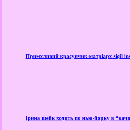
Примхливий красунчик-матріарх sigil in
Ірина шейк ходить по нью-йорку в “качи