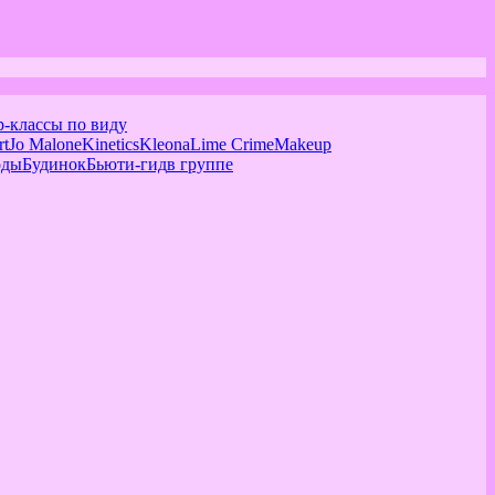
р-классы по виду
rt
Jo Malone
Kinetics
Kleona
Lime Crime
Makeup
оды
Будинок
Бьюти-гид
в группе