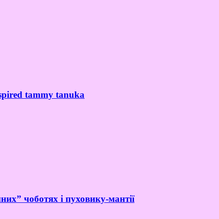
spired tammy tanuka
них” чоботях і пуховику-мантії