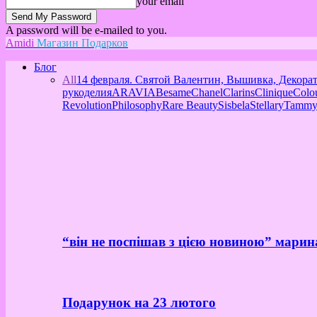
your email
A password will be e-mailed to you.
Amidi
Магазин Подарков
Блог
All
14 февраля. Святой Валентин, Вышивка, Декора
рукоделия
ARAVIA
Besame
Chanel
Clarins
Clinique
Colo
Revolution
Philosophy
Rare Beauty
Sisbela
Stellary
Tammy
“він не поспішав з цією новиною” марин
Подарунок на 23 лютого