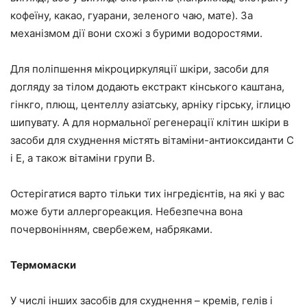
кофеїну, какао, гуарани, зеленого чаю, мате). За
механізмом дії вони схожі з бурими водоростями.
Для поліпшення мікроциркуляції шкіри, засоби для
догляду за тілом додають екстракт кінського каштана,
гінкго, плющ, центеллу азіатську, арніку гірську, іглицю
шипувату. А для нормальної регенерації клітин шкіри в
засоби для схуднення містять вітаміни-антиоксиданти С
і Е, а також вітаміни групи В.
Остерігатися варто тільки тих інгредієнтів, на які у вас
може бути аллергореакция. Небезпечна вона
почервонінням, свербежем, набряками.
Термомаски
У числі інших засобів для схуднення – кремів, гелів і