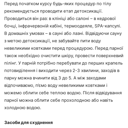
Перед початком курсу будь-яких процедур по тілу
рекомендується проводити етап детоксикації.
Проводиться він раз: в клініці або салоні – в кедрової
бочці, інфрачервоній кабіні, термоодеяле, SPA-капсулі.
В домашніх умовах – в сауні або лазні. Відвідуючи сауну
з метою детоксикації, не забувайте пити воду
невеликими ковтками перед процедурою. Перед парної
також необхідно очистити шкіру, провести поверхневий
пілінг. У парній потрібно перебувати до перших крапель
потовиділення і виходити через 2-3 хвилини, заходів в
парну можна вчинити від 3 до 5. А між заходами
відпочиваємо, п’ємо воду невеликими ковтками і
можемо облити себе теплою водою. Після відвідування
парної можна облити себе прохолодною або навіть
холодною водою.
Засоби для схуднення