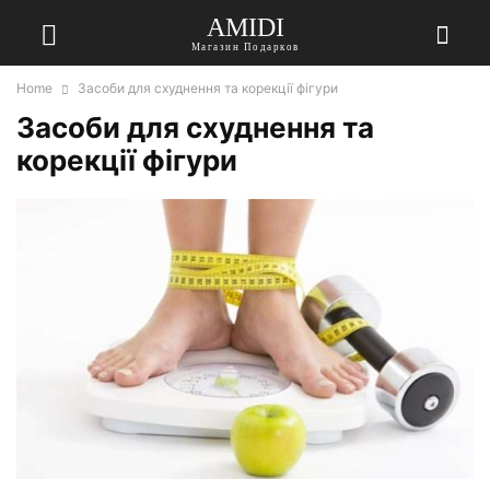
AMIDI
Магазин Подарков
Home
Засоби для схуднення та корекції фігури
Засоби для схуднення та
корекції фігури