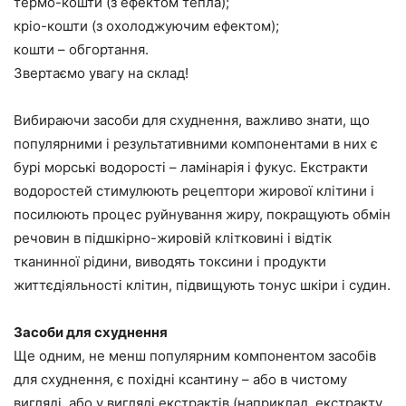
термо-кошти (з ефектом тепла);
кріо-кошти (з охолоджуючим ефектом);
кошти – обгортання.
Звертаємо увагу на склад!
Вибираючи засоби для схуднення, важливо знати, що
популярними і результативними компонентами в них є
бурі морські водорості – ламінарія і фукус. Екстракти
водоростей стимулюють рецептори жирової клітини і
посилюють процес руйнування жиру, покращують обмін
речовин в підшкірно-жировій клітковині і відтік
тканинної рідини, виводять токсини і продукти
життєдіяльності клітин, підвищують тонус шкіри і судин.
Засоби для схуднення
Ще одним, не менш популярним компонентом засобів
для схуднення, є похідні ксантину – або в чистому
вигляді, або у вигляді екстрактів (наприклад, екстракту