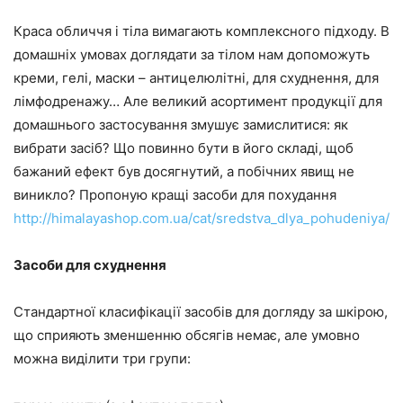
Краса обличчя і тіла вимагають комплексного підходу. В
домашніх умовах доглядати за тілом нам допоможуть
креми, гелі, маски – антицелюлітні, для схуднення, для
лімфодренажу… Але великий асортимент продукції для
домашнього застосування змушує замислитися: як
вибрати засіб? Що повинно бути в його складі, щоб
бажаний ефект був досягнутий, а побічних явищ не
виникло? Пропоную кращі засоби для похудання
http://himalayashop.com.ua/cat/sredstva_dlya_pohudeniya/
Засоби для схуднення
Стандартної класифікації засобів для догляду за шкірою,
що сприяють зменшенню обсягів немає, але умовно
можна виділити три групи: