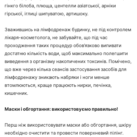
гінкго білоба, плюща, центелли азіатської, арніки
гірської, іглиці шипуватою, артишоку.
Зважившись на лімфодренаж будинку, не під контролем
лікаря-косметолога, не забувайте, що під час
проходження таких процедур обов’язково випивати
достатню кількість води, щоб максимально полегшити
виведення з організму накопичених токсинів. Помічено,
що вже через кілька сеансів застосування засобів для
лімфодренажу зникають набряки і ноги менше
втомлюються, краще працюють нирки, печінка,
кишечник.
Маски і обгортання: використовуємо правильно!
Перш ніж використовувати маски або обгортання, шкіру
необхідно очистити та провести поверхневий пілінг.