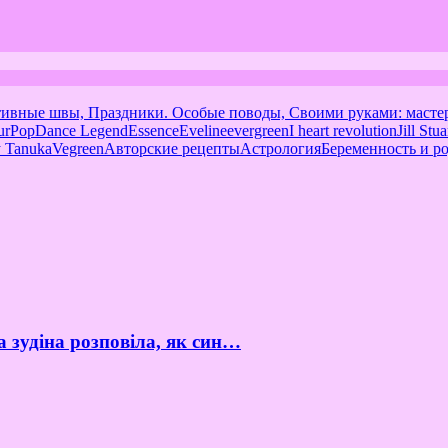
тивные швы, Праздники. Особые поводы, Своими руками: масте
urPop
Dance Legend
Essence
Eveline
evergreen
I heart revolution
Jill Stua
 Tanuka
Vegreen
Авторские рецепты
Астрология
Беременность и р
а зудіна розповіла, як син…