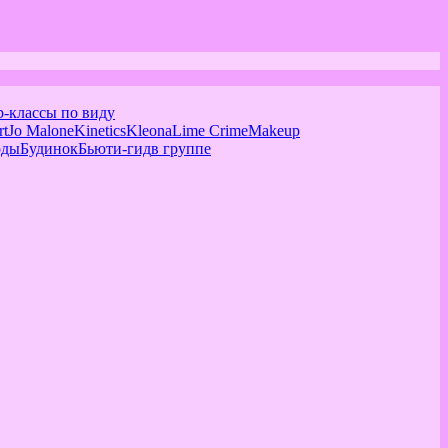
р-классы по виду
rt
Jo Malone
Kinetics
Kleona
Lime Crime
Makeup
оды
Будинок
Бьюти-гид
в группе