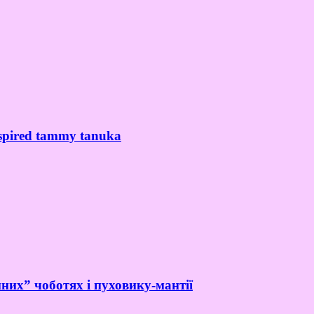
spired tammy tanuka
них” чоботях і пуховику-мантії