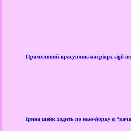
Примхливий красунчик-матріарх sigil in
Ірина шейк ходить по нью-йорку в “качи