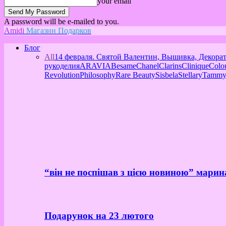
your email
A password will be e-mailed to you.
Amidi
Магазин Подарков
Блог
All
14 февраля. Святой Валентин, Вышивка, Декора
рукоделия
ARAVIA
Besame
Chanel
Clarins
Clinique
Colo
Revolution
Philosophy
Rare Beauty
Sisbela
Stellary
Tammy
“він не поспішав з цією новиною” марин
Подарунок на 23 лютого