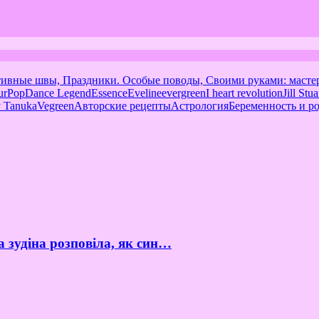
тивные швы, Праздники. Особые поводы, Своими руками: масте
urPop
Dance Legend
Essence
Eveline
evergreen
I heart revolution
Jill Stua
 Tanuka
Vegreen
Авторские рецепты
Астрология
Беременность и р
а зудіна розповіла, як син…