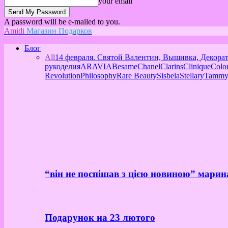
your email
A password will be e-mailed to you.
Amidi
Магазин Подарков
Блог
All
14 февраля. Святой Валентин, Вышивка, Декора
рукоделия
ARAVIA
Besame
Chanel
Clarins
Clinique
Colo
Revolution
Philosophy
Rare Beauty
Sisbela
Stellary
Tammy
“він не поспішав з цією новиною” марин
Подарунок на 23 лютого