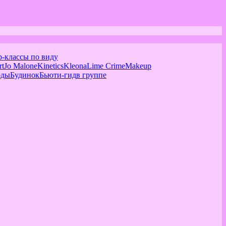
р-классы по виду
rt
Jo Malone
Kinetics
Kleona
Lime Crime
Makeup
оды
Будинок
Бьюти-гид
в группе