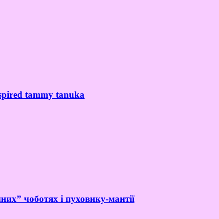
spired tammy tanuka
них” чоботях і пуховику-мантії