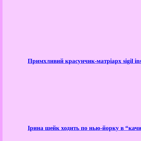
Примхливий красунчик-матріарх sigil in
Ірина шейк ходить по нью-йорку в “качи