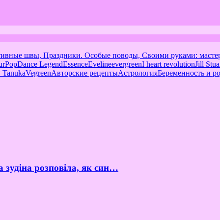
тивные швы, Праздники. Особые поводы, Своими руками: масте
urPop
Dance Legend
Essence
Eveline
evergreen
I heart revolution
Jill Stua
 Tanuka
Vegreen
Авторские рецепты
Астрология
Беременность и р
а зудіна розповіла, як син…