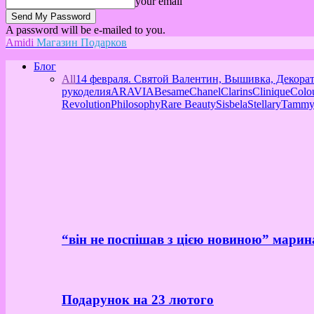
your email
A password will be e-mailed to you.
Amidi
Магазин Подарков
Блог
All
14 февраля. Святой Валентин, Вышивка, Декора
рукоделия
ARAVIA
Besame
Chanel
Clarins
Clinique
Colo
Revolution
Philosophy
Rare Beauty
Sisbela
Stellary
Tammy
“він не поспішав з цією новиною” марин
Подарунок на 23 лютого