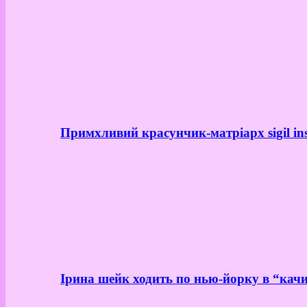
Примхливий красунчик-матріарх sigil in
Ірина шейк ходить по нью-йорку в “качи