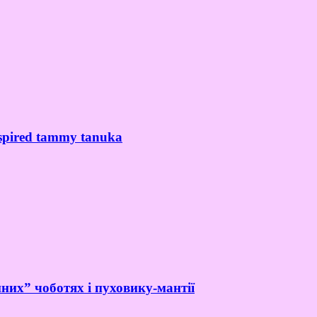
spired tammy tanuka
них” чоботях і пуховику-мантії