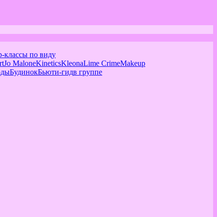
р-классы по виду
rt
Jo Malone
Kinetics
Kleona
Lime Crime
Makeup
оды
Будинок
Бьюти-гид
в группе