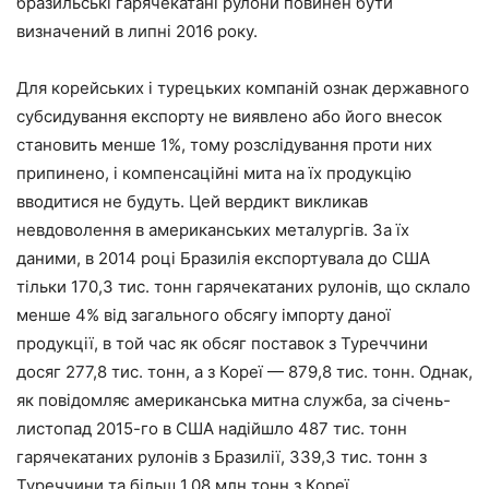
бразильські гарячекатані рулони повинен бути
визначений в липні 2016 року.
Для корейських і турецьких компаній ознак державного
субсидування експорту не виявлено або його внесок
становить менше 1%, тому розслідування проти них
припинено, і компенсаційні мита на їх продукцію
вводитися не будуть. Цей вердикт викликав
невдоволення в американських металургів. За їх
даними, в 2014 році Бразилія експортувала до США
тільки 170,3 тис. тонн гарячекатаних рулонів, що склало
менше 4% від загального обсягу імпорту даної
продукції, в той час як обсяг поставок з Туреччини
досяг 277,8 тис. тонн, а з Кореї — 879,8 тис. тонн. Однак,
як повідомляє американська митна служба, за січень-
листопад 2015-го в США надійшло 487 тис. тонн
гарячекатаних рулонів з Бразилії, 339,3 тис. тонн з
Туреччини та більш 1,08 млн тонн з Кореї.