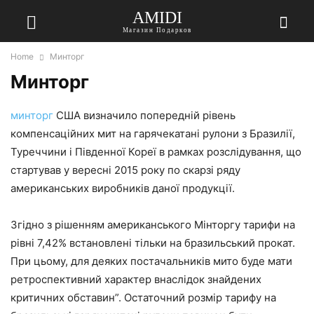
AMIDI
Магазин Подарков
Home
Минторг
Минторг
минторг
США визначило попередній рівень
компенсаційних мит на гарячекатані рулони з Бразилії,
Туреччини і Південної Кореї в рамках розслідування, що
стартував у вересні 2015 року по скарзі ряду
американських виробників даної продукції.
Згідно з рішенням американського Мінторгу тарифи на
рівні 7,42% встановлені тільки на бразильський прокат.
При цьому, для деяких постачальників мито буде мати
ретроспективний характер внаслідок знайдених
критичних обставин”. Остаточний розмір тарифу на