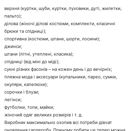
верхня (куртки, шуби, куртки, пуховики, дуті, жилетки,
пальто);
ділова (жіночі ділові костюми, комплекти, класичні
брюки та спідниці);
спортивна (костюми, штани, шорти, лосини);
джинси;
штани (літні, утеплені, класика);
спідниці (від міні до міді);
сукні різних фасонів – на кожен день і до вечірніх;
пляжна мода і аксесуари (купальники, парео, сумки,
окуляри, капелюхи);
сорочки і блузи;
легінси;
футболки, топи, майки;
жіночий одяг великих розмірів і т. д.
Виробник максимально охопив всі потреби дівчат
оновлення гардеробу. Причому робити це тепер можна