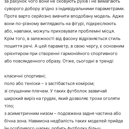
за рахунок чого вони не сковують рухів і не вимагають
суворого добору згідно з індивідуальними параметрами.
Проте варто серйозно вивчити вподобану модель. Адже
вони по-різному виглядають на фігурі, підкреслюють
або, навпаки, можуть приховувати проблемні місця.
Крім того, в залежності від фасону відрізняється стиль
пошиття речі. А цей параметр, в свою чергу, є основним
орієнтиром при створенні гармонійного спортивного
або повсякденного образу. Отже, сьогодні в тренді:
класичні спортивні;
поло або теніски – з застібається коміром;
зі спущеним плечем. У таких футболок зазвичай
широкий виріз на грудях, який дозволяє трохи оголяти
тіло;
з асиметричним низом – подовжена задня частина або
бічна зона. Навмисна недбалість таких моделей прийде
їм особливого шарму, робить футболку більш