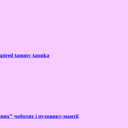
spired tammy tanuka
них” чоботях і пуховику-мантії