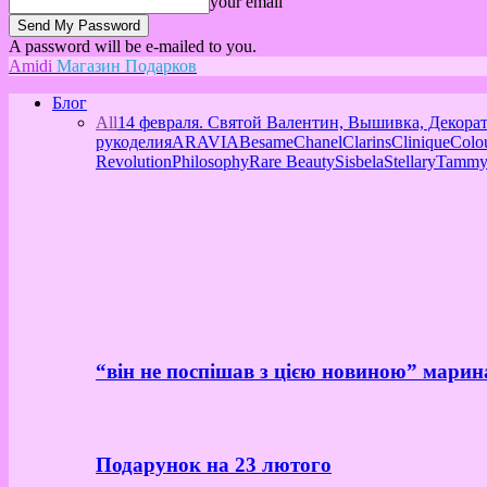
your email
A password will be e-mailed to you.
Amidi
Магазин Подарков
Блог
All
14 февраля. Святой Валентин, Вышивка, Декора
рукоделия
ARAVIA
Besame
Chanel
Clarins
Clinique
Colo
Revolution
Philosophy
Rare Beauty
Sisbela
Stellary
Tammy
“він не поспішав з цією новиною” марин
Подарунок на 23 лютого