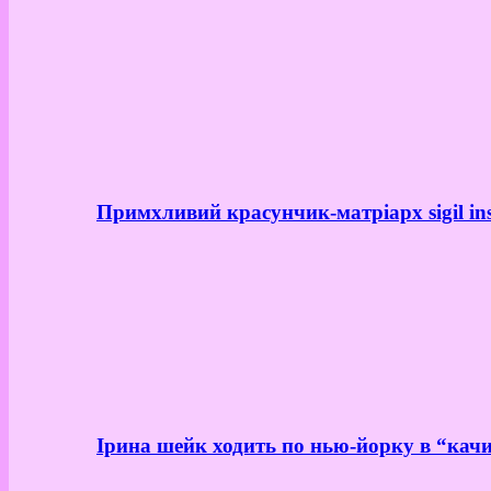
Примхливий красунчик-матріарх sigil in
Ірина шейк ходить по нью-йорку в “качи