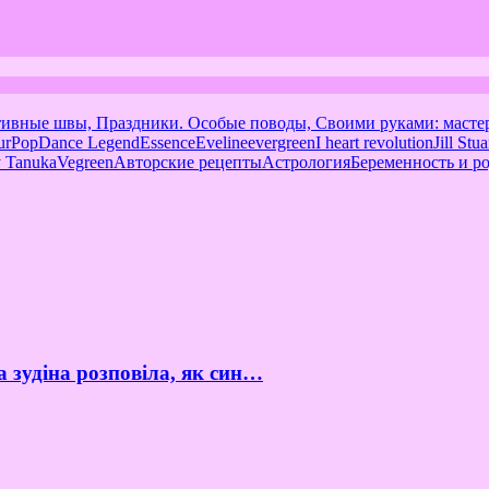
тивные швы, Праздники. Особые поводы, Своими руками: масте
urPop
Dance Legend
Essence
Eveline
evergreen
I heart revolution
Jill Stua
 Tanuka
Vegreen
Авторские рецепты
Астрология
Беременность и р
а зудіна розповіла, як син…