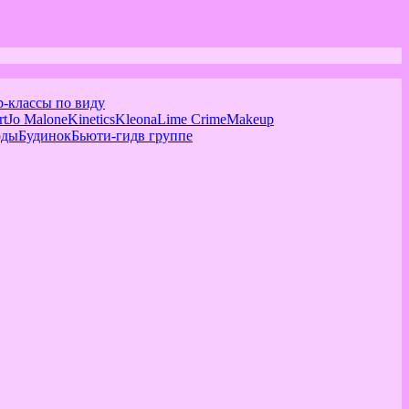
р-классы по виду
rt
Jo Malone
Kinetics
Kleona
Lime Crime
Makeup
оды
Будинок
Бьюти-гид
в группе